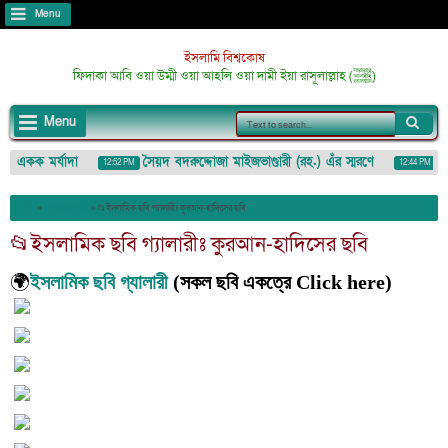
Menu
ইসলামি বিশ্বকোষ
ফিদাকা আবি ওয়া উম্মী ওয়া আহলি ওয়া দামী ইয়া রাসূলাল্লাহ (ﷺ)
Menu
 কতিপয় একক মর্যাদা
সৈয়দ বদরুদ্দোজা মাইজভাণ্ডারী (রহ.) এঁর স্মরণে
মি
12:52 PM
12:44 PM
»
ইসলামিক ছবি
»
📂ইসলামিক ছবি গ্যালারীঃ কুরআন-হাদিসের ছবি
📂ইসলামিক ছবি গ্যালারীঃ কুরআন-হাদিসের ছবি
🌍
ইসলামিক ছবি গ্যালারী
(সকল ছবি একত্রে Click here)