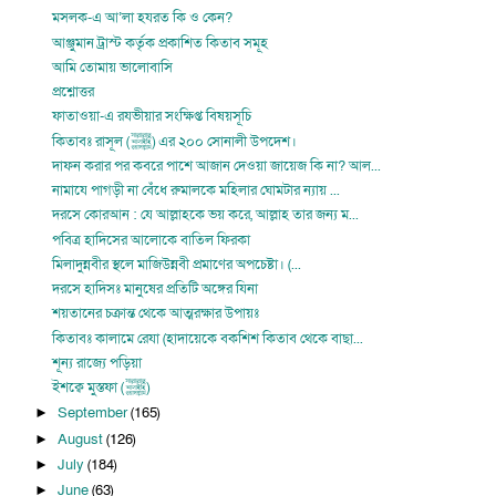
মসলক-এ আ’লা হযরত কি ও কেন?
আঞ্জুমান ট্রাস্ট কর্তৃক প্রকাশিত কিতাব সমূহ
আমি তোমায় ভালোবাসি
প্রশ্নোত্তর
ফাতাওয়া-এ রযভীয়ার সংক্ষিপ্ত বিষয়সূচি
কিতাবঃ রাসূল (ﷺ) এর ২০০ সোনালী উপদেশ।
দাফন করার পর কবরে পাশে আজান দেওয়া জায়েজ কি না? আল...
নামাযে পাগড়ী না বেঁধে রুমালকে মহিলার ঘোমটার ন্যায় ...
দরসে কোরআন : যে আল্লাহকে ভয় করে, আল্লাহ তার জন্য ম...
পবিত্র হাদিসের আলোকে বাতিল ফিরকা
মিলাদুন্নবীর স্থলে মাজিউন্নবী প্রমাণের অপচেষ্টা। (...
দরসে হাদিসঃ মানুষের প্রতিটি অঙ্গের যিনা
শয়তানের চক্রান্ত থেকে আত্মরক্ষার উপায়ঃ
কিতাবঃ কালামে রেযা (হাদায়েকে বকশিশ কিতাব থেকে বাছা...
শূন্য রাজ্যে পড়িয়া
ইশক্বে মুস্তফা (ﷺ)
September
(165)
►
August
(126)
►
July
(184)
►
June
(63)
►