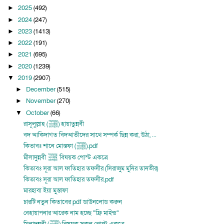
2025
(492)
►
2024
(247)
►
2023
(1413)
►
2022
(191)
►
2021
(695)
►
2020
(1239)
►
2019
(2907)
▼
December
(515)
►
November
(270)
►
October
(66)
▼
রাসূলুল্লাহ (ﷺ) হায়াতুন্নবী
বদ আকিদাগত বিদআতীদের সাথে সম্পর্ক ছিন্ন করা, উঠা, ...
কিতাবঃ শানে মোস্তফা (ﷺ).pdf
মীলাদুন্নবী ﷺ বিষয়ক পোস্ট একত্রে
কিতাবঃ সূরা আল ফাতিহার তফসীর (সিরাজুম মুনির তানভীর)
কিতাবঃ সূরা আল ফাতিহার তফসীর.pdf
মারহাবা ইয়া মুস্তাফা
চারটি নতুন কিতাবের pdf ডাউনলোড করুন
বেহায়াপনার আরেক নাম হচ্ছে "ফ্রি মাইন্ড"