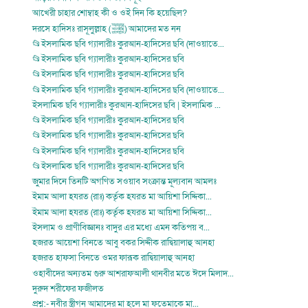
আখেরী চাহার শোম্বাহ কী ও ওই দিন কি হয়েছিল?
দরসে হাদিসঃ রাসূলুল্লাহ (ﷺ) আমাদের মত নন
📂ইসলামিক ছবি গ্যালারীঃ কুরআন-হাদিসের ছবি (দাওয়াতে...
📂ইসলামিক ছবি গ্যালারীঃ কুরআন-হাদিসের ছবি
📂ইসলামিক ছবি গ্যালারীঃ কুরআন-হাদিসের ছবি
📂ইসলামিক ছবি গ্যালারীঃ কুরআন-হাদিসের ছবি (দাওয়াতে...
ইসলামিক ছবি গ্যালারীঃ কুরআন-হাদিসের ছবি | ইসলামিক ...
📂ইসলামিক ছবি গ্যালারীঃ কুরআন-হাদিসের ছবি
📂ইসলামিক ছবি গ্যালারীঃ কুরআন-হাদিসের ছবি
📂ইসলামিক ছবি গ্যালারীঃ কুরআন-হাদিসের ছবি
📂ইসলামিক ছবি গ্যালারীঃ কুরআন-হাদিসের ছবি
জুমার দিনে তিনটি অগণিত সওয়াব সংক্রান্ত মূল্যবান আমলঃ
ইমাম আলা হযরত (রাঃ) কর্তৃক হযরত মা আয়িশা সিদ্দিকা...
ইমাম আলা হযরত (রাঃ) কর্তৃক হযরত মা আয়িশা সিদ্দিকা...
ইসলাম ও প্রাণীবিজ্ঞানঃ বাদুর এর মধ্যে এমন কতিপয় ব...
হজরত আয়েশা বিনতে আবু বকর সিদ্দীক রাদ্বিয়ালাহু আনহা
হজরত হাফসা বিনতে ওমর ফারূক রাদ্বিয়ালাহু আনহা
ওহাবীদের অন্যতম গুরু আশরাফআলী থানবীর মতে ঈদে মিলাদ...
দুরুদ শরীফের ফজীলত
প্রশ্ন:- নবীর স্ত্রীগন আমাদের মা হলে মা ফতেমাকে মা...