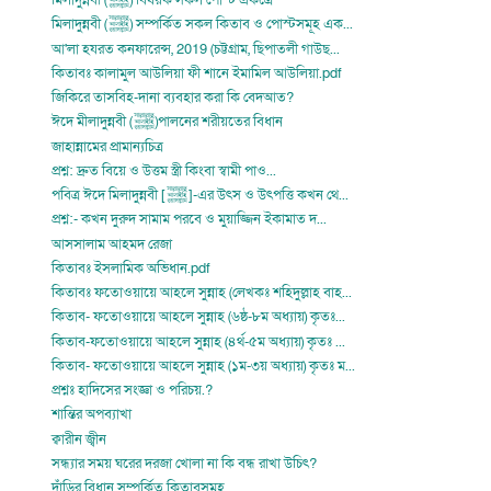
মিলাদুন্নবী (ﷺ) বিষয়ক সকল পোস্ট একত্রে
মিলাদুন্নবী (ﷺ) সম্পর্কিত সকল কিতাব ও পোস্টসমূহ এক...
আ'লা হযরত কনফারেন্স, 2019 (চট্টগ্রাম, ছিপাতলী গাউছ...
কিতাবঃ কালামুল আউলিয়া ফী শানে ইমামিল আউলিয়া.pdf
জিকিরে তাসবিহ-দানা ব্যবহার করা কি বেদআত?
ঈদে মীলাদুন্নবী (ﷺ)পালনের শরীয়তের বিধান
জাহান্নামের প্রামান্যচিত্র
প্রশ্ন: দ্রুত বিয়ে ও উত্তম স্ত্রী কিংবা স্বামী পাও...
পবিত্র ঈদে মিলাদুন্নবী [ﷺ]-এর উৎস ও উৎপত্তি কখন থে...
প্রশ্ন:- কখন দুরুদ সামাম পরবে ও মুয়াজ্জিন ইকামাত দ...
আসসালাম আহমদ রেজা
কিতাবঃ ইসলামিক অভিধান.pdf
কিতাবঃ ফতোওয়ায়ে আহলে সুন্নাহ (লেখকঃ শহিদুল্লাহ বাহ...
কিতাব- ফতোওয়ায়ে আহলে সুন্নাহ (৬ষ্ঠ-৮ম অধ্যায়) কৃতঃ...
কিতাব-ফতোওয়ায়ে আহলে সুন্নাহ (৪র্থ-৫ম অধ্যায়) কৃতঃ ...
কিতাব- ফতোওয়ায়ে আহলে সুন্নাহ (১ম-৩য় অধ্যায়) কৃতঃ ম...
প্রশ্নঃ হাদিসের সংজ্ঞা ও পরিচয়.?
শান্তির অপব্যাখা
ক্বারীন জ্বীন
সন্ধ্যার সময় ঘরের দরজা খোলা না কি বন্ধ রাখা উচিৎ?
দাঁড়ির বিধান সম্পর্কিত কিতাবসমূহ