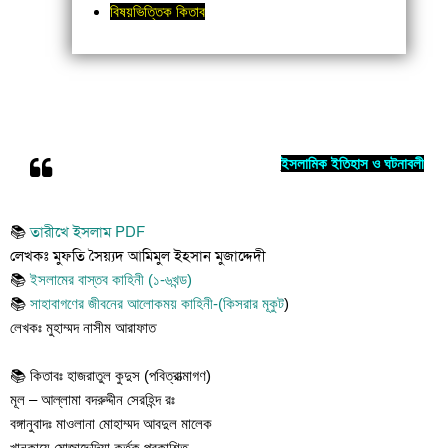
বিষয়ভিত্তিক কিতাব
ইসলামিক ইতিহাস ও ঘটনাবলী
📚
তারীখে ইসলাম PDF
লেখকঃ মুফতি সৈয়্যদ আমিমুল ইহসান মুজাদ্দেদী
📚
ইসলামের বাস্তব কাহিনী (১-৬খন্ড)
📚
সাহাবাগণের জীবনের আলোকময় কাহিনী-(কিসরার মূকুট
)
লেখকঃ মুহাম্মদ নাসীম আরাফাত
📚 কিতাবঃ হাজরাতুল কুদুস (পবিত্রাত্মাগণ)
মূল – আল্লামা বদরুদ্দীন সেরহিন্দ রঃ
বঙ্গানুবাদঃ মাওলানা মোহাম্মদ আবদুল মালেক
খানকায়ে মোজাদ্দেদিয়া কর্তৃক প্রকাশিত