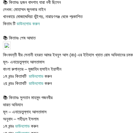
📚 কিতাবঃ দুজন বাদশাহ যারা নবী ছিলেন
লেখক: মোহাম্মদ জুলকার নাইন
খানকায়ে মোজাদ্দেদিয়া ভুঁইগড়, নারায়ণগঞ্জ থেকে প্রকাশিত
কিতাব টি
ডাউনলোড করুন
📚 কিতাবঃ শেষ আঘাত
কিংবদন্তী বীর সেনানী হযরত আমর ইবনুল আস (রাঃ) এর ইতিহাস খ্যাত রোম অভিযানের চমক
মূল- এনায়েতুল্লাহ আলতামাস
বাংলা রুপান্তর – মুজাহিদ হুসাইন ইয়াসীন
১ম খন্ডঃ কিতাবটি
ডাউনলোড
করুন
২য় খন্ডঃ কিতাবটি
ডাউনলোড
করুন
📚 কিতাবঃ সুলতান মাহমুদ গজনবীর
ভারত অভিযান
মূল – এনায়েতুল্লাহ আলতামাস
অনুবাদ – শহীদুল ইসলাম
১ম খন্ডঃ
ডাউনলোড
করুন