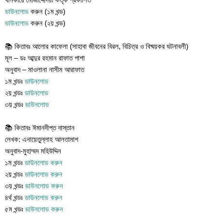
ডাউনলোড
করুন (১ম খন্ড)
ডাউনলোড
করুন (২য় খন্ড)
📚 কিতাবঃ আলোর কাফেলা (সাহাবা জীবনের বিরল, বিচিত্র ও বিষ্ময়কর ঘটনাবলী)
মূল – ডঃ আব্দুর রহমান রাফাত পাশা
অনুবাদ – মাওলানা নাসীম আরাফাত
১ম খন্ডঃ
ডাউনলোড
২য় খন্ডঃ
ডাউনলোড
৩য় খন্ডঃ
ডাউনলোড
📚 কিতাবঃ ঈমানদীপ্ত দাস্তান
লেখক: এনায়েতুল্লাহ আলতামাশ
অনুবাদ-মুহাম্মদ মহিউদ্দিন
১ম খন্ডঃ
ডাউনলোড করুন
২য় খন্ডঃ
ডাউনলোড করুন
৩য় খন্ডঃ
ডাউনলোড করুন
৪র্থ খন্ডঃ
ডাউনলোড করুন
৫ম খন্ডঃ
ডাউনলোড করুন