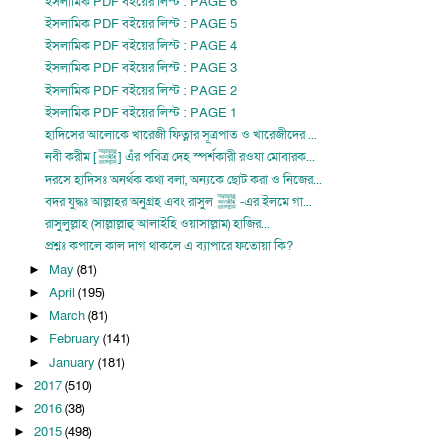
ইসলামিক PDF বইয়ের লিস্ট : PAGE 6
ইসলামিক PDF বইয়ের লিস্ট : PAGE 5
ইসলামিক PDF বইয়ের লিস্ট : PAGE 4
ইসলামিক PDF বইয়ের লিস্ট : PAGE 3
ইসলামিক PDF বইয়ের লিস্ট : PAGE 2
ইসলামিক PDF বইয়ের লিস্ট : PAGE 1
হাদিসের আলোকে খারেজী ফিত্নার সূত্রপাত ও খারেজীদের ...
নবী করীম [ﷺ] এঁর পবিত্র দেহ স্পর্শকারী রওযা মোবারক...
দরসে হাদিসঃ অনর্থক কথা বলা, অন্যকে ছোট করা ও নিজের...
বদর যুদ্ধঃ আল্লাহর অনুগ্রহ এবং রাসুল ﷺ -এর ইলমে গা...
রাসুলুল্লাহ (সাল্লাল্লাহু আলাইহি ওয়াসাল্লাম) হাজির...
প্রশ্নঃ কপালে কাল দাগ থাকলে এ ব্যাপারে ফতোয়া কি?
May
(81)
►
April
(195)
►
March
(81)
►
February
(141)
►
January
(181)
►
2017
(510)
►
2016
(38)
►
2015
(498)
►