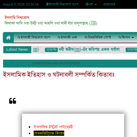
🌍ইসলামী বিশ্বকোষ অ্যাপ
📚বই
প্রশ্নোত্তর❓
August 6, 2026
03:50:57
ইসলামি বিশ্বকোষ
ফিদাকা আবি ওয়া উম্মী ওয়া আহলি ওয়া দামী ইয়া রাসূলাল্লাহ (ﷺ)
📂ইসলামী বিশ্বকোষ অ্যাপ
📂ইসলামী এপ্স
📂বিষয়ভিত্তিক পোস্ট
📂কিতাব
Latest News
আজমতে মুস্তফা (ﷺ)
নবী করীম(ﷺ)-এঁর কতিপয় একক মর্যাদা
সৈ
12:54 PM
12:52 PM
লুমাযাহ (لُمَزَة) : ইশারা-ইঙ্গিতেও কাউকে অপমান/তুচ্ছ করা
»
কিতাব ডাউনলোড
»
ইসলামিক ইতিহাস ও ঘটনাবলী সম্পর্কিত কিতাবঃ
ইসলামিক ইতিহাস ও ঘটনাবলী সম্পর্কিত কিতাবঃ
ইসলামিক PDF লাইব্রেরী
লেখকভিত্তিক কিতাব