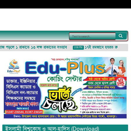
পড়লে ১ রাকাতে ১৩ লক্ষ রাকাতের সওয়াব
১৭ই রমজানে হযরত রুকাইয়া (রা.) ই
2:06 PM
ইসলামী বিশ্বকোষ ও আল-হাদিস (Download)