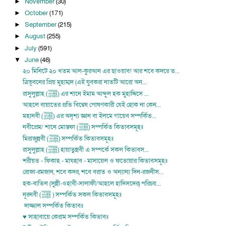
November
(30)
►
October
(171)
►
September
(215)
►
August
(255)
►
July
(591)
►
June
(46)
▼
২০ মিনিটে ২০ খতম আল-কুরআন এর ছাওয়াব! আর শবে কদরে ত...
ত্রিভূবনের প্রিয় মুহাম্মদ (এই যুবকরা নাতটি আরো অন...
রাসুলুল্লাহ (ﷺ) এর শানে ইমাম আব্দুল হক মুহাদ্দিসে ...
আহলে বায়াতের প্রতি বিদ্বেষ পোষণকারী যেই হোক না কেন...
মহানবী (ﷺ) এর অদৃশ্য জ্ঞান বা ইলমে গায়েব সম্পর্কিত...
নবীপ্রেম/ শানে মোস্তফা (ﷺ) সম্পর্কিত কিতাবসমূহঃ
মিরাজুন্নবী (ﷺ) সম্পর্কিত কিতাবসমূহঃ
রাসুলুল্লাহ (ﷺ) হায়াতুন্নবী এ সম্পর্কে সকল কিতাবস...
শরীয়ত - ফিকাহ - মাযহাব - মাসায়েল ও ফতোয়ার কিতাবসমূহঃ
রোজা-রমজান, শবে কদর, শবে বরাত ও অন্যান্য দিন-রজনীস...
হক-বাতিল (সুন্নী-ওহাবী-সালাফী/আহলে হাদিসদের) পরিচয়...
নূরনবী (ﷺ ) সম্পর্কিত সকল কিতাবসমূহঃ
দাজ্জাল সম্পর্কিত কিতাবঃ
♥ সাহাবায়ে কেরাম সম্পর্কিত কিতাবঃ