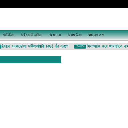
📂ভিডিও
📂ইসলামী আকিদা
📂অন্যান্য
📂প্রশ্ন-উত্তর
☎যোগাযোগ
য়দ বদরুদ্দোজা মাইজভাণ্ডারী (রহ.) এঁর স্মরণে
মিসওয়াক করে জামায়াতে নামাজ 
12:44 PM