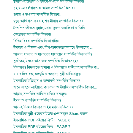
উসীলা-ইস্তিগাসা ও ইসলে-সওয়াব সম্পর্কিত কিতাবঃ
১২ মাসের ইবাদত ও আমল সম্পর্কিত কিতাবঃ
গুনাহ ও তওবাহ সম্পর্কিত কিতাবঃ
মৃত্যু-আখিরাত-কবর-হাশর-মীযান সম্পর্কিত কিতাবঃ
দৈনন্দিন জীবনে সুন্নাহ, দোয়া-দুরুদ, ওয়াজিফা ও জিকি...
ফেরেশতা সম্পর্কিত কিতাবঃ
বিভিন্ন বিষয় সম্পর্কিত কিতাবাদিঃ
ইসলাম ও বিজ্ঞান এবং বিশ্ব-মানবতার কল্যাণে ইসলামের ...
আজান, সালাত ও সালাতের মাসায়েল সম্পর্কিত কিতাবাদিঃ
সুফীজম, ইলমে তাসাওফ সম্পর্কিত কিতাবসমূহঃ
বিদআতঃ বিদআতে হাসানা ও বিদআতে সাইয়্যাহ সম্পর্কিত ক...
মাযার জিয়ারত, কদম্বুচি ও অন্যান্য সুন্নী আকিদাভুক্...
ইসলামিক ইতিহাস ও ঘটনাবলী সম্পর্কিত কিতাবঃ
শানে আহলে-বাইয়াত, কারবালা ও ইয়াজিদ সম্পর্কিত কিতাব...
আল্লাহ সম্পর্কিত আকিদার কিতাবসমূহঃ
ইমান ও তাওহিদ সম্পর্কিত কিতাবঃ
আল-হাদিসের কিতাব ও ইমামগণের কিতাবঃ
ইসলামিক সুন্নী ওয়েবসাইটের এপ্স সমূহঃ Share করুন
ইসলামিক PDF বইয়ের লিস্ট : PAGE 8
ইসলামিক PDF বইয়ের লিস্ট : PAGE 7