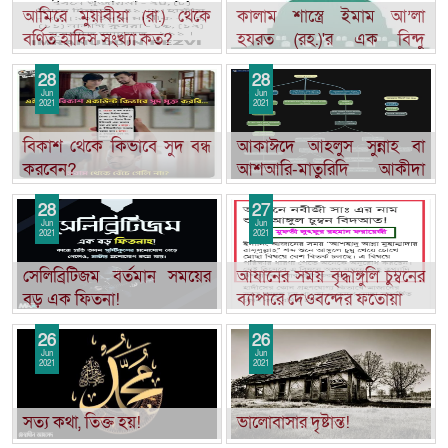
আমিরে মুয়াবীয়া (রা.) থেকে
কালাম শাস্ত্রে ইমাম আ’লা
বর্ণিত হাদিস সংখ্যা কত?
হযরত (রহ.)'র এক বিন্দু
তাজাল্লি
28
28
Jun
Jun
2021
2021
বিকাশ থেকে কিভাবে সুদ বন্ধ
আকাঈদে আহলুস সুন্নাহ বা
করবেন?
আশআরি-মাতুরিদি আকীদা
এলো কোথা হতে?
28
27
Jun
Jun
2021
2021
সেলিব্রিটিজম বর্তমান সময়ের
আযানের সময় বৃদ্ধাঙ্গুলি চুম্বনের
বড় এক ফিতনা!
ব্যাপারে দেওবন্দের ফতোয়া
26
26
Jun
Jun
2021
2021
সত্য কথা, তিক্ত হয়!
ভালোবাসার দৃষ্টান্ত!