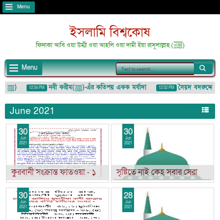
Menu
ইসলামি বিশ্বকোষ
ফিদাকা আবি ওয়া উম্মী ওয়া আহলি ওয়া দামী ইয়া রাসূলাল্লাহ (ﷺ)
Menu
আজমতে মুস্তফা (ﷺ)
নবী করীম(ﷺ)-এঁর কতিপয় একক মর্যাদা
সৈয়দ বদরুদ্দোজা মা
12:54 PM
12:52 PM
াযাহ (لُمَزَة) : ইশারা-ইঙ্গিতেও কাউকে অপমান/তুচ্ছ করা
June 2021
30
30
Jun
Jun
2021
2021
কুরবানী সংক্রান্ত ফাতওয়া - ১
সৃষ্টিতে নাই কেহ সবার সেরা
30
28
Jun
Jun
2021
2021