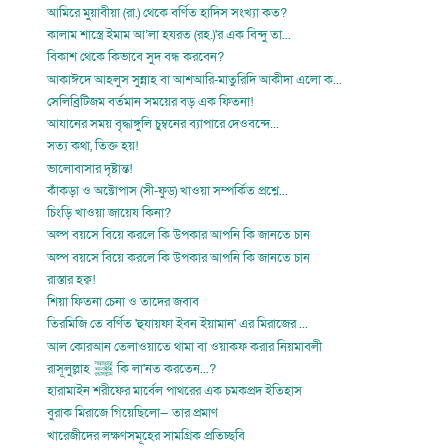
আমিরে মুয়াবীয়া (রা.) থেকে বর্ণিত হাদিস সংখ্যা কত?
কালাম শাস্ত্রে ইমাম আ’লা হযরত (রহ.)'র এক বিন্দু তা...
বিকাশ থেকে কিভাবে সুদ বন্ধ করবেন?
আকাঈদে আহলুস সুন্নাহ বা আশআরি-মাতুরিদি আকীদা এলো ক...
সেলিব্রিটিজম বর্তমান সময়ের বড় এক ফিতনা!
আযানের সময় বৃদ্ধাঙ্গুলি চুম্বনের ব্যাপারে দেওবন্দে...
সত্য কথা, তিক্ত হয়!
ভালোবাসার দৃষ্টান্ত!
কাঁকড়া ও অক্টোপাস (সী-ফুড) খাওয়া সম্পর্কিত প্রশ্নে...
চিংড়ি খাওয়া জায়েয কিনা?
অল্প বয়সে বিয়ে করলে কি উপকার আপনি কি জানতে চান
অল্প বয়সে বিয়ে করলে কি উপকার আপনি কি জানতে চান
রাস্তার হক্ব!
শিয়া ফিতনা চেনা ও তাদের জবাব
তিরমিজি তে বর্ণিত 'হুযায়ফা ইবন ইয়ামান' এর মিরাজের ...
আল কোরআন তেলাওয়াতে থামা বা ওয়াকফ করার নিয়মাবলী
রাসূলুল্লাহ ﷺ কি লা'নত করতেন...?
হারামাইন শরীফের মার্বেল পাথরের এক চমকপ্রদ ইতিহাস
বুরাক মিরাজে গিয়েছিলো— তার প্রমাণ
খারেজীদের লক্ষণসমূহের সামগ্রিক প্রতিচ্ছবি