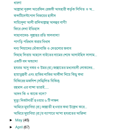
ধারণা
আল্লামা নুরুল আরেফিন রেজভী আযহারী কর্তৃক লিখিত ও অ...
কন্সটিনেন্টপোল বিজয়ের হাদীস
সায়্যিদুনা আলী রাদিআল্লাহু আনহুর বাণী!
ফিরে দেখা ইতিহাস
সাহাবাদের- সুন্নাহর প্রতি ভালবাসা!
পাগড়ি পরিধান করার বিধান
নব্য শিয়াদের ধোঁকাবাজি ও সেগুলোর জবাব
সিহাহ সিত্তায় আহলে বাইতের নামের শেষে আলাইহিস সালাম...
একটি বদ অভ্যাস!
হযরত আবু বকর ও উমর (রা.) জান্নাতের মধ্যবয়সী লোকদের...
হায়াতুন্নবী এবং হাজির নাজির আকীদা নিয়ে কিছু কথা
যিকিরের মজলিশ (সম্মিলিত যিকির)
রহমান এর বান্দা তারাই.....
আদব কি ও কাকে বলে?
মৃত্যু নিকটবর্তী হওয়ার ৬ টি লক্ষন
আমিরে মুয়াবিয়া (রা.) জান্নাতী হওয়ার কথা উল্লেখ করে...
আমিরে মুয়াবিয়া (রা.)'র ব্যাপারে আ'লা হযরতের আক্বিদা
May
(45)
►
April
(67)
►