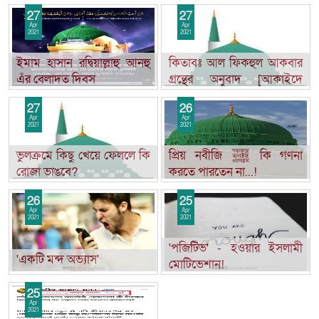
(রহ.).pdf
(রহ.).pdf
27
27
Apr
Apr
2021
2021
ইমাম হাসান রদ্বিয়াল্লাহু আনহু
কিতাবঃ আল ফিকহুল আকবার
এঁর বেলাদত দিবস
গ্রন্থের অনুবাদ [আকাইদে
নিজামিয়্যাহ]
27
26
Apr
Apr
2021
2021
ভুলক্রমে কিছু খেয়ে ফেললে কি
প্রিয় নবীজি ﷺ কি গণনা
রোজা ভাঙবে?
করতে পারতেন না...!
26
25
Apr
Apr
2021
2021
'পজিটিভ' - হওয়ার ইসলামী
'একটি মন্দ অভ্যাস'
মোটিভেশান!
25
Apr
2021