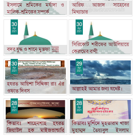
ইসলামে শ্রমিকের মর্যাদা ও
আরিফ আজাদ সাহেবের
মালিক-শ্রমিকের সম্পর্ক
মিথ্যাচার
30
30
Apr
Apr
2021
2021
সিরিকোট শরীফের আউলিয়ায়ে
বদর যুদ্ধ ও শানে মুস্তফা ﷺ
কেরামের বাণী
30
29
Apr
Apr
2021
2021
হযরত আয়িশা সিদ্দিকা রাঃ এঁর
আল্লাহই আমার জন্য যথেষ্ট।
ওফাত দিবস
28
28
Apr
Apr
2021
2021
কিতাবঃ শাহেনশাহ হযরত
কিতাবঃ মুর্শিদে মুহতারাম খাজা
জিয়াউল হক মাইজভান্ডারি
মুহাম্মদ তৈয়্যবুল ইসলাম