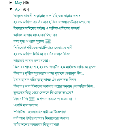
May
(45)
►
April
(67)
▼
'রাসূলে আরাবী সাল্লাল্লাহু আলাইহি ওয়াসাল্লাম অসাধা...
হযরত আয়িশা রাঃ এঁর হার হারিয়ে যাওয়ার ঘটনার অপব্যাখ...
ইসলামে শ্রমিকের মর্যাদা ও মালিক-শ্রমিকের সম্পর্ক
আরিফ আজাদ সাহেবের মিথ্যাচার
বদর যুদ্ধ ও শানে মুস্তফা ﷺ
সিরিকোট শরীফের আউলিয়ায়ে কেরামের বাণী
হযরত আয়িশা সিদ্দিকা রাঃ এঁর ওফাত দিবস
আল্লাহই আমার জন্য যথেষ্ট।
কিতাবঃ শাহেনশাহ হযরত জিয়াউল হক মাইজভান্ডারি (রহ.).pdf
কিতাবঃ মুর্শিদে মুহতারাম খাজা মুহাম্মদ তৈয়্যবুল ইস...
ইমাম হাসান রদ্বিয়াল্লাহু আনহু এঁর বেলাদত দিবস
কিতাবঃ আল ফিকহুল আকবার গ্রন্থের অনুবাদ [আকাইদে নিজ...
ভুলক্রমে কিছু খেয়ে ফেললে কি রোজা ভাঙবে?
প্রিয় নবীজি ﷺ কি গণনা করতে পারতেন না...!
'একটি মন্দ অভ্যাস'
'পজিটিভ' - হওয়ার ইসলামী মোটিভেশান!
নবী আল উম্মীর ব্যাখ্যাঃ মিথ্যাচারের জবাব!
'উম্মি' শব্দের অন্যরকম কিছু ব্যাখ্যা!