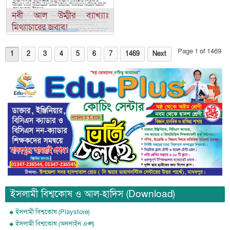
নবী আল উম্মীর ব্যাখ্যাঃ
মিথ্যাচারের জবাব!
Page 1 of 1469
1
2
3
4
5
6
7
1469
Next
ইসলামী বিশ্বকোষ ও আল-হাদিস (Download)
ইসলামী বিশ্বকোষ (Playstore)
ইসলামী বিশ্বকোষ (অনলাইন এপ্স)