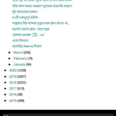
আজ ৭২, ৭৩ ফির্কা! বুঝে আসে না যাব কোন দিকে!
অতি অল্প সময়ে শুদ্ধরুপে কুরআন খতম কি সম্ভব!!
দুই শয়তানের সাক্ষাৎ!
৫০টি গুরুত্বপূর্ণ হাদিস
আল্লাহ'র প্রিয় বান্দারা মৃত্যুর স্বাদ গ্রহণ করেও জ...
হতাশ? হতাশ হোন। ঝরে পড়ুন
'হোসনে মোস্তফা ﷺ - ০৫'
এসো উৎসবে
স্বোয়াহিহ Meme বিতান
March
(240)
►
February
(19)
►
January
(94)
►
2020
(1239)
►
2019
(2907)
►
2018
(2031)
►
2017
(510)
►
2016
(38)
►
2015
(498)
►