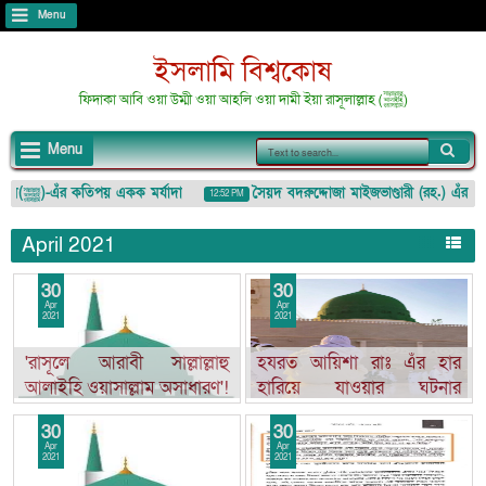
Menu
ইসলামি বিশ্বকোষ
ফিদাকা আবি ওয়া উম্মী ওয়া আহলি ওয়া দামী ইয়া রাসূলাল্লাহ (ﷺ)
Menu
নবী করীম(ﷺ)-এঁর কতিপয় একক মর্যাদা
সৈয়দ বদরুদ্দোজা মাইজভাণ্ডারী (রহ.) এঁর স্মর
12:52 PM
উকে অপমান/তুচ্ছ করা
April 2021
30
30
Apr
Apr
2021
2021
'রাসূলে আরাবী সাল্লাল্লাহু
হযরত আয়িশা রাঃ এঁর হার
আলাইহি ওয়াসাল্লাম অসাধারণ'!
হারিয়ে যাওয়ার ঘটনার
অপব্যাখ্যার জবাব
30
30
Apr
Apr
2021
2021