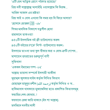
'এটি যেন আত্নিক রোগে পরিণত হয়েছে!'
প্রিয় নবী সাল্লাল্লাহু আলাইহি ওয়াসাল্লাম কি নিরক্ষ...
আরিফ আজাদ এর ভ্রষ্টতা!
প্রিয় ভাই ও বোন এখনো কি সময় হয় নি ফিরে আসার?
'হোসনে মোস্তফাﷺ- ০৮'
শিশুর মানসিক বিকাশে যত্নশীল হোন!
রামাদানে তাকওয়া!
৪৫০টি ইসলামিক বই ফ্রী ডাউনলোড করুন
৪৫০টি বইয়ের PDF লিস্ট -ডাউনলোড করুন।
ইসলামে তাওবা তথা ভুল স্বীকার করা ও দোষ-ত্রুটি গোপন...
মাশায়েখ হযরাতের গুরুত্ত্বপূর্ণ বাণী
সুফিবাদ!
'একজন ইমামের গল্প- ০২'
আল্লাহ তায়ালা সম্পর্কে ইসলামী আকীদা
মুহাম্মদ জুলকার নাইন কর্তৃক লিখিত কিতাব
মোহাম্মদ মামুনুর রশীদ (رحمة الله) কর্তৃক লিখিত ও অ...
হাকিমাবাদ খানকায়ে মুজাদ্দেদিয়া হতে প্রকাশিত কিতাবসমূহ
ভন্ডামির শেষ কোথায়..!
ফয়যানে রেজা জারি থাকবে (ইন শা আল্লাহ)
মসজিদে নববীর দাসী