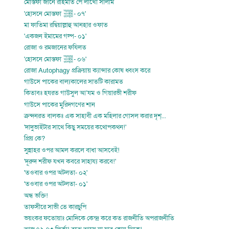
মোস্তফা জানে রাহমাত পে লাখো সালাম
'হোসনে মোস্তফা ﷺ- ০৭'
মা ফাতিমা রদ্বিয়াল্লাহু আনহার ওফাত
'একজন ইমামের গল্প- ০১'
রোজা ও রমজানের ফযিলত
'হোসনে মোস্তফা ﷺ- ০৬'
রোজা Autophagy প্রক্রিয়ায় ক্যান্সার কোষ ধ্বংস করে
গাউসে পাকের বাল্যকালের সাতটি কারামত
কিতাবঃ হযরত গাউসুল আ’যম ও গিয়ারভী শরীফ
গাউসে পাকের মুরিদগণের শান
ক্রন্দনরত বালকঃ এক সাহাবী এক মহিলার গোসল করার দৃশ্...
'দাদুভাইটার সাথে কিছু সময়ের কথোপকথন!'
প্রিয় কে?
সুন্নাহর ওপর আমল করলে বাধা আসবেই!
'দূরুদ শরীফ যখন কবরে সাহায্য করবে!'
'তওবার ওপর অটলতা- ০২'
'তওবার ওপর অটলতা- ০১'
অন্ধ ভক্তি!
তাফসীরে সাভী তে কারচুপি
ভয়ংকর ফতোয়াঃ মোদিকে কেন্দ্র করে কত রাজনীতি অপরাজনীতি