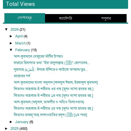
Total Views
পোস্টসমূহ
ক্যাটেগরি
পপুলার
2026
(21)
▼
April
(4)
►
March
(1)
►
February
(10)
▼
আল-কুরআনে খেজুরের আঁটির উপমাঃ
নারায়ে রিসালাত তথা "ইয়া রাসুলাল্লাহ (ﷺ)" স্লোগানের...
লুমাযাহ (لُمَزَة) : ইশারা-ইঙ্গিতেও কাউকে অপমান/তুচ...
প্রশ্নোত্তর পর্ব
আল কুরআনের বাংলা অনুবাদ [কানযুল ঈমান, ইরফানুল কুরআন]
কিতাবঃ আহকাম-ই-শরীয়ত ৩য় খন্ড [মূলঃ আ'লা হযরত রহ.]
কিতাবঃ আহকাম-ই-শরীয়ত ১ম খন্ড [মূলঃ আ'লা হযরত রহ.]
আল-কুরআন (অনুবাদ, তাফসীর ও অডিও তিলাওয়াত)
কিতাবঃ আহকাম-ই-শরীয়ত ২য় খন্ড [মূলঃ আ'লা হযরত রহ.]
কিতাবঃ মাজমূ‘আহ্ সালাওয়াতির রসূল (ﷺ) [১ম পারা]
January
(6)
►
2025
(492)
►