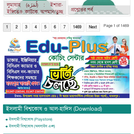
লুমাযাহ (لُمَزَة) : ইশারা-
প্রশ্নোত্তর পর্ব
ইঙ্গিতেও কাউকে অপমান/তুচ্ছ
করা
Page 1 of 1469
1
2
3
4
5
6
7
1469
Next
ইসলামী বিশ্বকোষ ও আল-হাদিস (Download)
ইসলামী বিশ্বকোষ (Playstore)
ইসলামী বিশ্বকোষ (অনলাইন এপ্স)