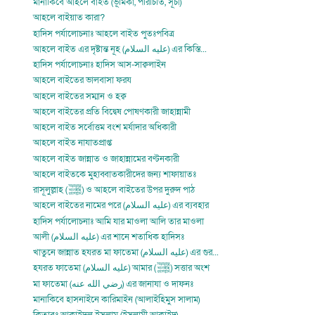
মানাকিবে আহলে বাইত (ভূমিকা, পরিচিতি, সূচী)
আহলে বাইয়াত কারা?
হাদিস পর্যালোচনাঃ আহলে বাইত পুতঃপবিত্র
আহলে বাইত এর দৃষ্টান্ত নূহ (عليه السلام) এর কিস্তি...
হাদিস পর্যালোচনাঃ হাদিস আস-সাক্বলাইন
আহলে বাইতের ভালবাসা ফরয
আহলে বাইতের সম্মান ও হক্ব
আহলে বাইতের প্রতি বিদ্বেষ পােষণকারী জাহান্নামী
আহলে বাইত সর্বোত্তম বংশ মর্যাদার অধিকারী
আহলে বাইত নাযাতপ্রাপ্ত
আহলে বাইত জান্নাত ও জাহান্নামের বণ্টনকারী
আহলে বাইতকে মুহাব্বাতকারীদের জন্য শাফায়াতঃ
রাসূলুল্লাহ (ﷺ) ও আহলে বাইতের উপর দুরুদ পাঠ
আহলে বাইতের নামের পরে (عليه السلام) এর ব্যবহার
হাদিস পর্যালোচনাঃ আমি যার মাওলা আলি তার মাওলা
আলী (عليه السلام) এর শানে শতাধিক হাদিসঃ
খাতুনে জান্নাত হযরত মা ফাতেমা (عليه السلام) এর গুর...
হযরত ফাতেমা (عليه السلام) আমার (ﷺ) সত্তার অংশ
মা ফাতেমা (رضي الله عنه) এর জানাযা ও দাফনঃ
মানাকিবে হাসনাইনে কারিমাইন (আলাইহিমুস সালাম)