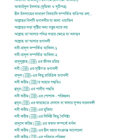
কিতাবঃ আকাইদুল ইসলাম (ইসলামী আকাইদ)
আকাইদুল ইসলাম (ভূমিকা ও সূচীপত্র)
দ্বীন ইসলামের সাধারণ বিষয়াদি সম্পর্কিত কতিপয় প্রশ্...
আল্লাহর বিশটি গুণাবলীর যা জানা ওয়াজিব
আল্লাহর সত্তা সৃষ্টির অন্য বস্তুর ন্যায় নয়
আল্লাহ তা‘আলার পবিত্র সত্তার ক্ষেত্রে যা অসম্ভব
আল্লাহ তা‘আলার গুণাবলী
নবী-রাসূল সম্পর্কিত আকিদা-১
নবী-রাসূল সম্পর্কিত আকিদা-২
রাসূলুল্লাহ (ﷺ) এর জীবন চরিত
নবী (ﷺ) এর সৃষ্টিগত গুণাবলী
রাসূল (ﷺ)-এর কিছু চারিত্রিক গুণাবলী
নবী করীম (ﷺ)’র আহার পদ্ধতিঃ
হুযূর (ﷺ) এর পানীয় পদ্ধতি
নবী করীম (ﷺ) এর পোশাক - পরিচ্ছদঃ
হুযূর (ﷺ) এর ফাছাহতে লেসান বা ভাষার সুন্দর বাচনভঙ্গী
নবী করীম (ﷺ) এর মুজিযা
নবী করীম (ﷺ) এর নির্দিষ্ট কিছু বৈশিষ্ট্য
রাসূলে করিম (ﷺ) এর স্বভাব সম্পর্কে বর্ণনা
নবী করীম (ﷺ) এর দ্বীন প্রচার সংক্রান্ত আলোচনা
নবী করীম (ﷺ) এর পরিবার-পরিজন