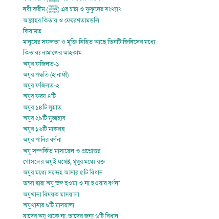
নবী করীম (ﷺ) এর চাচা ও ফুফুদের সংখ্যাঃ
আল্লাহর কিতাব ও ফেরেশতামন্ডলি
কিয়ামত
মানুষের সফলতা ও মুক্তি নিহিত আছে তিনটি জিনিসের মধ্যে
কিতাবঃ নামাজের আহকাম
অযুর ফজিলত-১
অযুর পদ্ধতি (হানাফী)
অযুর ফজিলত-২
অযুর ফরয ৪টি
অযুর ১৪টি সুন্নাত
অযুর ২৯টি মুস্তাহাব
অযুর ১৬টি মাকরূহ
অযুর পানির বর্ণনা
অযু সম্পর্কিত মাসায়েল ও প্রশ্নোত্তর
গোসলের অযুই যথেষ্ট, থুথুর মধ্যে রক্ত
অযুর মধ্যে সন্দেহ আসার ৫টি বিধান
তন্দ্রা দ্বারা অযু ভঙ্গ হওয়া ও না হওয়ার বর্ণনা
অযুখানা বিষয়ক মাসয়ালা
অযুখানার ৯টি মাসয়ালা
যাদের অযু থাকে না, তাদের জন্য ৬টি বিধান