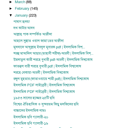
March
(88)
►
February
(145)
►
January
(223)
▼
পাষাণ হৃদয়!
নখ কাটার আদব
আল্লাহ্‌ পাক সম্পর্কিত আক্বীদা
আহলে সুন্নাত ওয়াল জামা’তের আক্বীদা
মুসনাদে আব্দুল্লাহ ইবনুল মুবারক pdf | ইসলামিক বিশ্...
শরহু মাআনিল আছার (তাহাবী শরীফ)-আরবী | ইসলামিক বিশ্...
উমদাতুল কারী শরহে বুখারী pdf-আরবী | ইসলামিক বিশ্বকোষ
ফাতহুল বারী শরহে বুখারী pdf | ইসলামিক বিশ্বকোষ
শরহে বেকায়া-আরবী | ইসলামিক বিশ্বকোষ
রদ্দুল মুহতার (ফাতাওয়ায়ে শামী pdf) | ইসলামিক বিশ্বকোষ
ইসলামিক PDF লাইব্রেরী | ইসলামিক বিশ্বকোষ
ইসলামিক PDF লাইব্রেরী | ইসলামিক বিশ্বকোষ
১৯৫৩ সালের হজ্জের ২৫টি ছবি
বিশ্বের ঐতিহাসিক ও সুন্দরতম কিছু মসজিদের ছবি
বাচ্চাদের ইসলামিক নামঃ
ইসলামিক ছবি গ্যালারী-২০
ইসলামিক ছবি গ্যালারী-১৯