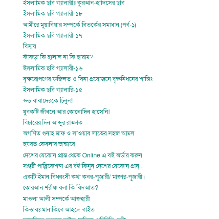
ইসলামিক ছবি গ্যালারীঃ কুরআন-হাদিসের ছবি
ইসলামিক ছবি গ্যালারী-১৮
আমীরে মুয়াবিয়ার সম্পর্কে বিতর্কের সমাধান (পর্ব-১)
ইসলামিক ছবি গ্যালারী-১৭
বিস্ময়
কাঁকড়া কি হালাল না কি হারাম?
ইসলামিক ছবি গ্যালারী-১৬
বৃক্ষরোপণের ফজিলত ও বিনা প্রয়োজনে বৃক্ষনিধনের শাস্তিঃ
ইসলামিক ছবি গ্যালারি-১৫
ভন্ড বাবাদেরকে চিনুন!
যুবকটি জীবনে আর কোনোদিন হাসেনি!
বিচারের দিন আব্দুর রাজ্জাক
অগণিত গুনাহ মাফ ও সাওয়াব লাভের সহজ আমল
হযরত কেবলার ভান্ডারে
দেশের যেকোন প্রান্ত থেকে Online এ বই অর্ডার করুন
সঞ্জরী পাব্লিকেশন্স এর বই কিনুন দেশের যেকোন প্রান্...
একটি ইমান বিধ্বংসী কথা কবর-পূজারী/ মাজার-পূজারী।
কোরআন শরীফ বলা কি বিদআত?
মাওলা আলী সম্পর্কে আজহারী
কিতাবঃ মানাকিবে আহলে বাইত