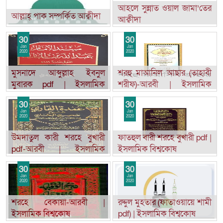
আহলে সুন্নাত ওয়াল জামা’তের
আল্লাহ্‌ পাক সম্পর্কিত আক্বীদা
আক্বীদা
30
30
Jan
Jan
2020
2020
মুসনাদে আব্দুল্লাহ ইবনুল
শরহু মাআনিল আছার (তাহাবী
মুবারক pdf | ইসলামিক
শরীফ)-আরবী | ইসলামিক
বিশ্বকোষ
বিশ্বকোষ
30
30
Jan
Jan
2020
2020
উমদাতুল কারী শরহে বুখারী
ফাতহুল বারী শরহে বুখারী pdf |
pdf-আরবী | ইসলামিক
ইসলামিক বিশ্বকোষ
বিশ্বকোষ
30
30
Jan
Jan
2020
2020
শরহে বেকায়া-আরবী |
রদ্দুল মুহতার (ফাতাওয়ায়ে শামী
ইসলামিক বিশ্বকোষ
pdf) | ইসলামিক বিশ্বকোষ