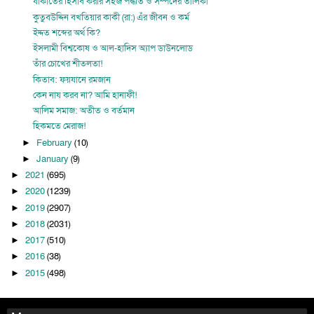
যাকাতের হিসাব করার সহজ পদ্ধতি ও সম্পদের তালিকা
কুতুবউদ্দিন বখতিয়ার কাকী (রা:) এঁর জীবন ও কর্ম
ইদ্দত শব্দের অর্থ কি?
ইসলামী বিশ্বকোষ ও আল-হাদিস অ্যাপ ডাউনলোড
তাঁর চোখের শীতলতা!
কিতাব: ফয়যানে রমজান
কেন নায করব না? আমি হানাফী!
আলিম সমাজ: অতীত ও বর্তমান
হিকমতে মেরাজ!
February
(10)
►
January
(9)
►
2021
(695)
►
2020
(1239)
►
2019
(2907)
►
2018
(2031)
►
2017
(510)
►
2016
(38)
►
2015
(498)
►