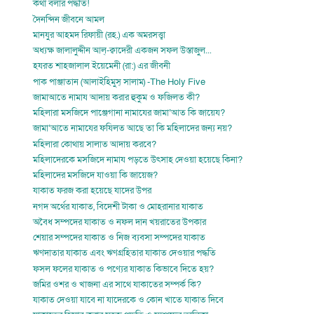
কথা বলার পদ্ধতি!
দৈনন্দিন জীবনে আমল
মানযুর আহমদ রিফায়ী (রহ.) এক অমরসত্ত্বা
অধ্যক্ষ জালালুদ্দীন আল্-ক্বাদেরী একজন সফল উস্তাজুল...
হযরত শাহজালাল ইয়েমেনী (রা:) এর জীবনী
পাক পাঞ্জাতান (আলাইহিমুস্ সালাম) -The Holy Five
জামাআতে নামায আদায় করার হুকুম ও ফজিলত কী?
মহিলারা মসজিদে পাঞ্জেগানা নামাযের জামা’আত কি জায়েয?
জামা’আতে নামাযের ফযিলত আছে তা কি মহিলাদের জন্য নয়?
মহিলারা কোথায় সালাত আদায় করবে?
মহিলাদেরকে মসজিদে নামায পড়তে উৎসাহ দেওয়া হয়েছে কিনা?
মহিলাদের মসজিদে যাওয়া কি জায়েজ?
যাকাত ফরজ করা হয়েছে যাদের উপর
নগদ অর্থের যাকাত, বিদেশী টাকা ও মোহরানার যাকাত
অবৈধ সম্পদের যাকাত ও নফল দান খয়রাতের উপকার
শেয়ার সম্পদের যাকাত ও নিজ ব্যবসা সম্পদের যাকাত
ঋণদাতার যাকাত এবং ঋণগ্রহিতার যাকাত দেওয়ার পদ্ধতি
ফসল ফলের যাকাত ও পণ্যের যাকাত কিভাবে দিতে হয়?
জমির ওশর ও খাজনা এর সাথে যাকাতের সম্পর্ক কি?
যাকাত দেওয়া যাবে না যাদেরকে ও কোন খাতে যাকাত দিবে