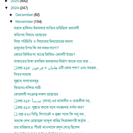
2025
(492)
►
2024
(247)
▼
December
(82)
►
November
(104)
▼
দরসে হাদিসঃ ইমানদার ব্যক্তির চারিত্রিক গুনাবলী
কতিপয় বিষয়ে প্রশ্নোত্তর
শিয়া পরিচিতি ও শিয়াদের মিথ্যাচারের জবাব
মানুষের উপর কি বদ নজর লাগে?
জোরে জিকির না আস্তে জিকির–কোনটি উত্তম?
যাকাতের টাকা মসজিদ মাদরাসার নির্মাণ কাজে ব্যয় করা ...
❏প্রশ্ন-২১৪: فرعون ও هامان এটি কোন শব্দ? এবং নমরূদ...
বিতর নামাজ
সুন্নাত সালাতসমূহ
কিতাবঃ নন্দিত নারী
কোরবানী সংক্রান্ত সকল প্রশ্নোত্তর
❏প্রশ্ন-২১৫: ســبـأ‘ (সাবা) এর তাফসীর ও তাহকীক বর্...
❏প্রশ্ন-২১৩: সুন্নাত কাকে বলে সংজ্ঞাসহ বর্ণনা কর?
❏ প্রশ্ন-৫৯ঃ বিড়ি, সিগারেট ও হুক্কা পানে কি অযু নষ...
অধ্যক্ষ শেখ মোহাম্মদ আব্দুল করিম সিরাজনগরী কর্তৃক ...
চার তরিক্বার ৪ পীরই আওলাদে রসূল (সাঃ) ছিলেন