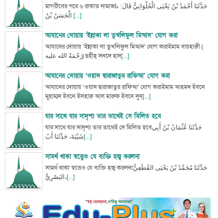
মাগরীবের পরে ৬ রাকাত নামাজحَدَّثَنَا أَحْمَدُ بْنُ يَحْيَى الْحُلْوَانِيُّ قَالَ: نا
الْحَسَنُ بْنُ
[...]
আযানের দোয়ায় ‘ইন্নাকা লা তুখলিফুল মিআদ’ যোগ করা
আযানের দোয়ায় ‘ইন্নাকা লা তুখলিফুল মিআদ’ যোগ করাইমাম বায়হাক্বী (
رَحْمَةُ الله عليه‎‎) ছহীহ্ সনদে হাদ
[...]
আযানের দোয়ায় ‘ওয়াদ দ্বারাজাতুর রাফিআ’ যোগ করা
আযানের দোয়ায় ‘ওয়াদ দ্বারাজাতুর রাফিআ’ যোগ করাইমাম আহমদ ইবনে
মুহাম্মদ ইবনে ইসহাক্ব আল মারুফ ইবনে সুন্
[...]
যার সাথে যার সাদৃশ্য তার তাথেই সে মিলিত হবে
যার সাথে যার সাদৃশ্য তার তাথেই সে মিলিত হবেحَدَّثَنَا عُثْمَانُ بْنُ أَبِي
شَيْبَةَ، حَدَّثَنَا أَبُ
[...]
সামর্থ থাকা স্বত্ত্বেও যে ব্যক্তি হজ্ব করলনা
সামর্থ থাকা স্বত্তেও যে ব্যক্তি হজ্ব করলনাحَدَّثَنَا مُحَمَّدُ بْنُ يَحْيَى القُطَعِيُّ
البَصْرِيُّ،
[...]