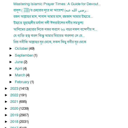
Mastering Islamic Prayer Times: A Guide for Devout...
রাসূল ( ﷺ‎‎)’র চেহারার নূরে মা আয়েশা (رضي الله عنه...
রজব আল্লাহর মাস, শাবান আমার মাস, রমজান আমার উম্মতে...
উম্মতে মুহাম্মদীর মর্যাদা বনী ঈসরাইলের নবীর সমতুল্য
আলিমের চেহারার দিকে নজর করলে ৬০ বছর নফল বন্দেগীর স...
যে ব্যক্তি হজ্ব করল কিন্তু আমার যিয়ারত করলনা সে যে...
প্রিয় নবীজি আল্লাহর নূর থেকে, সকল কিছু নবীর নূর থেকে
October
(49)
►
September
(1)
►
June
(2)
►
April
(4)
►
March
(4)
►
February
(1)
►
2023
(1413)
►
2022
(191)
►
2021
(695)
►
2020
(1239)
►
2019
(2907)
►
2018
(2031)
►