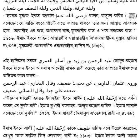
الله عليه وسلم: من أحيا الليالي الخمس وجبت له الجنة، ليلة التروية،
وليلة عرفة، وليلة النحر، وليلة النصف من شعبان
-“হযরত মুয়াজ ইবনে জাবাল (رضي الله عنه) বলেন, রাসূলে করিম ( ﷺ‎‎)
বলেছেন: যে ব্যক্তি বছরে পাঁচটি রাতে জাগ্রত থাকবে তার জন্য জান্নাত আবশ্যক
হবে। তারাবীহ এর রাত, আরাফার রাত, কুরবানীর রাত ও শবে বরাতের রাত।”
১৬১৬, ইমাম ইবনে শাহিন: আত্তারগীব ওয়াত্তারহীব লি’কাওয়াইমিস সুন্নাহ, হাদিস
নং ৩৭৪; মুনজেরী: আত্তারগীব ওয়াত্তারহীব, হাদিস নং ১৬৫৬;
এই হাদিসের সনদে عبد الرحمن بن زيد بن أسلم العمري (আব্দুর রহমান
ইবনে যায়েদ ইবনে আসলাম আমেরী) নামক রাবী রয়েছে তার ব্যাপারে ইমামগণের
অভিমত লক্ষ্য করুন:-
وروى عثمان الدارمي، عن يحيى: ضعيف. وقال البخاري: عبد الرحمن
ضعفه علي جدا. وقال النسائي: ضعيف.
-“উছমান দারেমী হযরত ইয়াহইয়া ইবনে মাঈন ( رَحْمَةُ الله عليه‎‎) হতে বর্ণনা
করেন, সে দুর্বল রাবী। ইমাম বুখারী বলেছেন: আব্দুর রহমান দ্বায়িফ । ইমাম নাসাঈ
বলেছেন: সে দুর্বল।” ১৭১৭, ইমাম যাহাবী: মিযানুল এ’তেদাল, রাবী নং ৪৮৬৮;
ইমাম ইবনে আদী ( رَحْمَةُ الله عليه‎‎) তাকে ضَعِيف দ্বায়িফ বলে উল্লেখ করেছেন,
দেখুন ‘আল কামিল ফিদ দোয়াফা, রাবী নং ১১০৫। ইমাম ইবনে আদী আরো