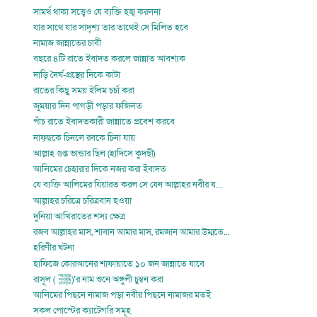
সামর্থ থাকা সত্ত্বেও যে ব্যক্তি হজ্ব করলনা
যার সাথে যার সাদৃশ্য তার তাথেই সে মিলিত হবে
নামাজ জান্নাতের চাবী
বছরে ৪টি রাতে ইবাদত করলে জান্নাত আবশ্যক
দাড়ি দৈর্ঘ-প্রস্থের দিকে কাটা
রাতের কিছু সময় ইলিম চর্চা করা
জুময়ার দিন পাগড়ী পড়ার ফজিলত
পাঁচ রাতে ইবাদতকারী জান্নাতে প্রবেশ করবে
নাফ্ছকে চিনলে রবকে চিনা যায়
আল্লাহ গুপ্ত ভান্ডার ছিল (হাদিসে কুদছী)
আলিমের চেহারার দিকে নজর করা ইবাদত
যে ব্যক্তি আলিমের যিয়ারত করল সে যেন আল্লাহর নবীর য...
আল্লাহর চরিত্রে চরিত্রবান হওয়া
দুনিয়া আখিরাতের শস্য ক্ষেত্র
রজব আল্লাহর মাস, শাবান আমার মাস, রমজান আমার উম্মতে...
হরিণীর ঘটনা
হাফিজে কোরআনের শাফায়াতে ১০ জন জান্নাতে যাবে
রাসূল ( ﷺ‎‎)’র নাম শুনে অঙ্গুলী চুম্বন করা
আলিমের পিছনে নামাজ পড়া নবীর পিছনে নামাজর মতই
সকল পোস্টের ক্যাটেগরি সমূহ