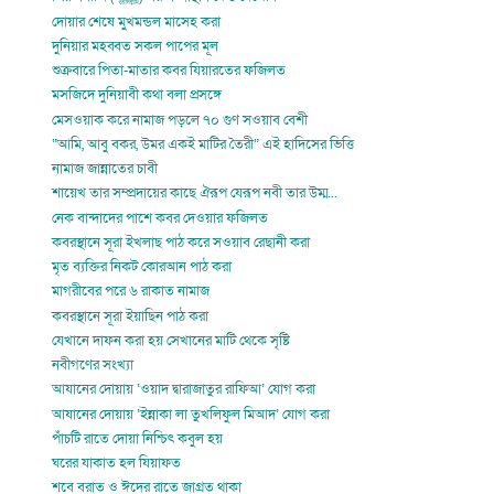
দোয়ার শেষে মুখমন্ডল মাসেহ করা
দুনিয়ার মহব্বত সকল পাপের মূল
শুক্রবারে পিতা-মাতার কবর যিয়ারতের ফজিলত
মসজিদে দুনিয়াবী কথা বলা প্রসঙ্গে
মেসওয়াক করে নামাজ পড়লে ৭০ গুণ সওয়াব বেশী
“আমি, আবু বকর, উমর একই মাটির তৈরী” এই হাদিসের ভিত্তি
নামাজ জান্নাতের চাবী
শায়েখ তার সম্প্রদায়ের কাছে ঐরূপ যেরূপ নবী তার উম্ম...
নেক বান্দাদের পাশে কবর দেওয়ার ফজিলত
কবরস্থানে সূরা ইখলাছ পাঠ করে সওয়াব রেছানী করা
মৃত ব্যক্তির নিকট কোরআন পাঠ করা
মাগরীবের পরে ৬ রাকাত নামাজ
কবরস্থানে সূরা ইয়াছিন পাঠ করা
যেখানে দাফন করা হয় সেখানের মাটি থেকে সৃষ্টি
নবীগণের সংখ্যা
আযানের দোয়ায় ‘ওয়াদ দ্বারাজাতুর রাফিআ’ যোগ করা
আযানের দোয়ায় ‘ইন্নাকা লা তুখলিফুল মিআদ’ যোগ করা
পাঁচটি রাতে দোয়া নিশ্চিৎ কবুল হয়
ঘরের যাকাত হল যিয়াফত
শবে বরাত ও ঈদের রাতে জাগ্রত থাকা