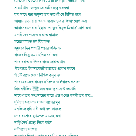
OHABI & SALAFI AQIDAH (Introduction)
সামর্থ থাকা স্বত্ত্বেও যে ব্যক্তি হজ্ব করলনা
যার সাথে যার সাদৃশ্য তার তাথেই সে মিলিত হবে
আযানের দোয়ায় ‘ওয়াদ দ্বারাজাতুর রাফিআ’ যোগ করা
আযানের দোয়ায় ‘ইন্নাকা লা তুখলিফুল মিআদ’ যোগ করা
মাগরীবের পরে ৬ রাকাত নামাজ
ঘরের যাকাত হল যিয়াফত
জুময়ার দিন পাগড়ী পড়ার ফজিলত
রাতের কিছু সময় ইলিম চর্চা করা
শবে বরাত ও ঈদের রাতে জাগ্রত থাকা
পাঁচ রাতে ইবাদতকারী জান্নাতে প্রবেশ করবে
পাঁচটি রাতে দোয়া নিশ্চিৎ কবুল হয়
শবে মেরাজের রাত্রের ফজিলত ও ইবাদত প্রসঙ্গে
প্রিয় নবীজি ( ﷺ‎‎) এর লজ্জাস্থান কেউ দেখেনি
শায়েখ তার সম্প্রদায়ের কাছে ঐরূপ যেরূপ নবী তার উম্ম...
দুনিয়ার মহব্বত সকল পাপের মূল
মসজিদে দুনিয়াবী কথা বলা প্রসঙ্গে
দোয়ার শেষে মুখমন্ডল মাসেহ করা
দাড়ি দৈর্ঘ-প্রস্থের দিকে কাটা
নবীগণের সংখ্যা