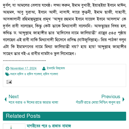
দুর্বল, যা আমলের বেলায় যথেষ্ঠ। লক্ষ্য করুন, ইমাম বুখারী, ইয়াহইয়া ইবনে মাঈন,
আহমদ, আবু যুরাআ, ইবনে আদী, নাসাঈ, দারে কুতনী, ইমাম ছাজী, যাহাবী,
আসকালানী রহিমাহুমুল্লাহ প্রমূখ ‘আব্দুর রহমান ইবনে যায়েদ ইবনে আসলাম’ কে
দুর্বল রাবী বলেছেন, কিন্তু কেউ তাকে মিথ্যাবাদী বলেননি। আফছুছের বিষয় হল,
কথিত ড. আব্দুল্লাহ জাহাঙ্গীর তার ‘হাদিসের নামে জালিয়াতী’ গ্রন্থের ৫৪৫ পৃষ্ঠায়
বলেছেন এই রাবী নাকি মিথ্যাবাদী হিসেবে প্রসিদ্ধ (নাউজুবিল্লাহ)। প্রিয় পাঠক! বলুন
এটা কি ইমামগণের নামে মিথ্যা জালিয়াতী নয়? হায় হায়! আব্দুল্লাহ জাহাঙ্গীর
সাহেব তার বই-এ রাবীর নামটাও ভুল লিখেছেন।
------------------------------
November 17, 2024
ইসলামি বিশ্বকোষ
দরসে হাদিস ও হাদিস গবেষণা
,
হাদিস গবেষণা
Next
Previous
শবে বরাত ও ঈদের রাতে জাগ্রত থাকা
পাঁচটি রাতে দোয়া নিশ্চিৎ কবুল হয়
Related Posts
মাগরীবের পরে ৬ রাকাত নামাজ