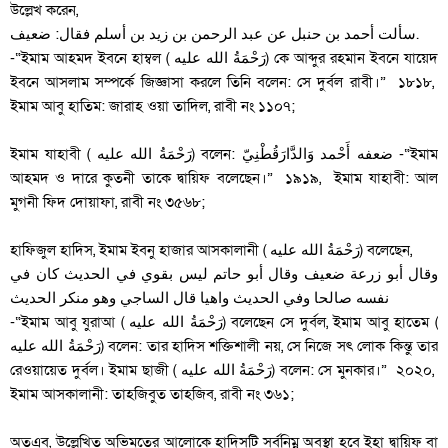
উল্লেখ করেন,
سألت أحمد بن حنبل عن عبد الرحمن بن زيد بن أسلم فقال: ضعيف.
-“ইমাম আহমদ ইবনে হাম্বল ( رَحْمَةُ الله عليه‎‎) কে আব্দুর রহমান ইবনে যায়েদ
ইবনে আসলাম সম্পর্কে জিজ্ঞাসা করলে তিনি বলেন: সে দুর্বল রাবী।” ১৮১৮,
ইমাম আবু হাতিম: জারাহ ওয়া তাদিল, রাবী নং ১১০৭;
ইমাম যাহাবী ( رَحْمَةُ الله عليه‎‎) বলেন: ضعفه أَحْمد وَالدَّارَقُطْنِيّ -“ইমাম
আহমদ ও দারে কুতনী তাকে দ্বায়িফ বলেছেন।” ১৯১৯, ইমাম যাহাবী: আল
মুগনী ফিদ দোয়াফা, রাবী নং ৩৫৬৮;
হাফিজুল হাদিস, ইমাম ইবনু হাজার আসকালানী ( رَحْمَةُ الله عليه‎‎) বলেছেন,
وقال أبو زرعة ضعيف وقال أبو حاتم ليس بقوي في الحديث كان في
نفسه صالحا وفي الحديث واهيا قال الساجي وهو منكر الحديث
-“ইমাম আবু যুরাআ ( رَحْمَةُ الله عليه‎‎) বলেছেন সে দুর্বল, ইমাম আবু হাতেম (
رَحْمَةُ الله عليه‎‎) বলেন: তার হাদিস শক্তিশালী নয়, সে নিজে সৎ লোক কিন্তু তার
রেওয়ায়েত দুর্বল। ইমাম ছাজী ( رَحْمَةُ الله عليه‎‎) বলেন: সে মুনকার।” ২০২০,
ইমাম আসকালানী: তাহজিবুত তাহজিব, রাবী নং ৩৬১;
অতএব, উল্লেখিত অভিমতের আলোকে হাদিসটি সর্বনিম্ন অবস্থা হবে ইহা দ্বায়িফ বা