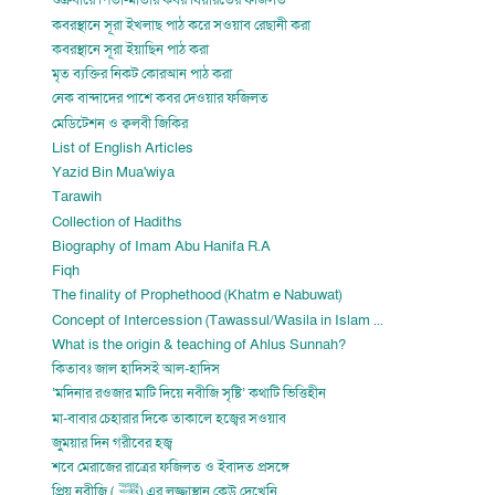
শুক্রবারে পিতা-মাতার কবর যিয়ারতের ফজিলত
কবরস্থানে সূরা ইখলাছ পাঠ করে সওয়াব রেছানী করা
কবরস্থানে সূরা ইয়াছিন পাঠ করা
মৃত ব্যক্তির নিকট কোরআন পাঠ করা
নেক বান্দাদের পাশে কবর দেওয়ার ফজিলত
মেডিটেশন ও ক্বলবী জিকির
List of English Articles
Yazid Bin Mua'wiya
Tarawih
Collection of Hadiths
Biography of Imam Abu Hanifa R.A
Fiqh
The finality of Prophethood (Khatm e Nabuwat)
Concept of Intercession (Tawassul/Wasila in Islam ...
What is the origin & teaching of Ahlus Sunnah?
কিতাবঃ জাল হাদিসই আল-হাদিস
‘মদিনার রওজার মাটি দিয়ে নবীজি সৃষ্টি’ কথাটি ভিত্তিহীন
মা-বাবার চেহারার দিকে তাকালে হজ্বের সওয়াব
জুময়ার দিন গরীবের হজ্ব
শবে মেরাজের রাত্রের ফজিলত ও ইবাদত প্রসঙ্গে
প্রিয় নবীজি ( ﷺ‎‎) এর লজ্জাস্থান কেউ দেখেনি