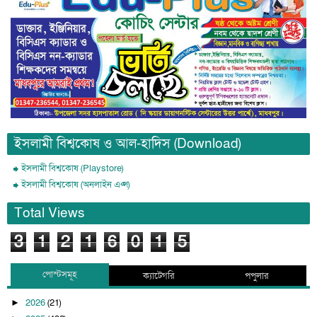
ইসলামী বিশ্বকোষ ও আল-হাদিস (Download)
ইসলামী বিশ্বকোষ (Playstore)
ইসলামী বিশ্বকোষ (অনলাইন এপ্স)
Total Views
3
1
2
1
6
0
1
5
পোস্টসমূহ
ক্যাটেগরি
পপুলার
2026
(21)
►