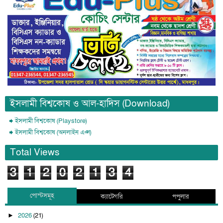
ইসলামী বিশ্বকোষ ও আল-হাদিস (Download)
ইসলামী বিশ্বকোষ (Playstore)
ইসলামী বিশ্বকোষ (অনলাইন এপ্স)
Total Views
3
1
2
0
2
1
3
4
পোস্টসমূহ
ক্যাটেগরি
পপুলার
2026
(21)
►