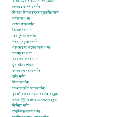
কারামাতের কি অর্থ? তা কত প্রকার?
বেলায়ত ও অলীর বর্ণনা
কিয়ামত দিবসে উম্মতে মুহাম্মদীর মর্যাদা
সালামের বর্ণনা
খেজাব করার বর্ণনা
বিদআতের বর্ণনা
মাথা মুন্ডানোর বর্ণনা
খাদেম নিযুক্তের বর্ণনা
মোজার উপর মাসেহ করার বর্ণনা
তায়াম্মুমের বর্ণনা
কবর যেয়ারতের বর্ণনা
মৃত ব্যক্তির গোসল
জানাযার নামাযের বর্ণনা
ছবির বর্ণনা
কিবলার বর্ণনা
খতম তারাবীর দোয়ার বর্ণনা
কুরবাণীঃ জারজ সন্তানের যবেহ’র হুকুম
রাসূল (ﷺ)’র প্রস্রাব মোবারকের হুকুম
ফিদিয়ার বর্ণনা
মুসাফিরের রোযার বর্ণনা