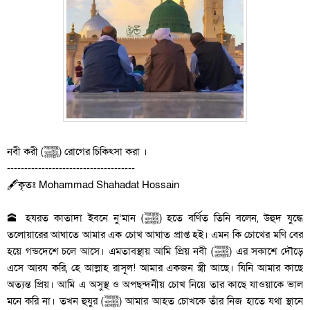
নবী করী (ﷺ) রোগের চিকিৎসা করা ।
-------------------------------------
🖋কৃতঃ Mohammad Shahadat Hossain
🕋 হযরত কাতাদা ইবনে নু‘মান (ﷺ) হতে বর্ণিত তিনি বলেন, উহুদ যুদ্ধে
তলোয়ারের আঘাতে আমার এক চোখ আঘাত প্রাপ্ত হই। এমন কি চোখের মণি বের
হয়ে গন্ডদেশে চলে আসে। এমতাবস্থায় আমি প্রিয় নবী (ﷺ) এর সকাশে দৌড়ে
এসে আরয করি, হে আল্লাহ রাসূল! আমার একজন স্ত্রী আছে। যিনি আমার কাছে
অত্যন্ত প্রিয়। আমি এ অসুস্থ ও অপছন্দনীয় চোখ নিয়ে তার কাছে যাওয়াকে ভাল
মনে করি না। তখন হুযুর (ﷺ) আমার আহত চোখকে তাঁর নিজ হাতে যথা স্থানে