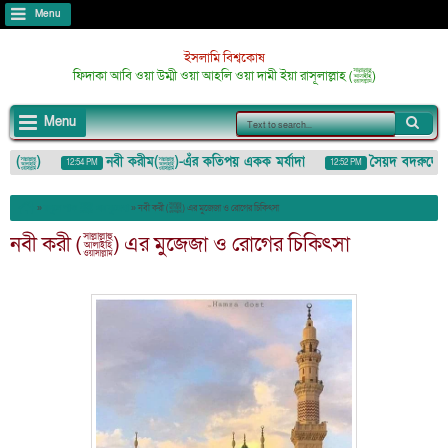
Menu
ইসলামি বিশ্বকোষ
ফিদাকা আবি ওয়া উম্মী ওয়া আহলি ওয়া দামী ইয়া রাসূলাল্লাহ (ﷺ)
Menu
আজমতে মুস্তফা (ﷺ)
নবী করীম(ﷺ)-এঁর কতিপয় একক মর্যাদা
সৈয়দ বদরুদ্দোজা ম
12:54 PM
12:52 PM
মাযাহ (لُمَزَة) : ইশারা-ইঙ্গিতেও কাউকে অপমান/তুচ্ছ করা
»
রসুলে পাক ﷺ এর মুজেযা
»
নবী করী (ﷺ) এর মুজেজা ও রোগের চিকিৎসা
নবী করী (ﷺ) এর মুজেজা ও রোগের চিকিৎসা