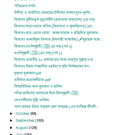
পবিত্রতার বর্ণনা
উসীলা ও আউলিয়া কেরামের উসীলায় বান্দার দুঃখ-দুর্দশা...
কিতাবঃ মুনীয়াতুল মুছ্লেমীন [মাছআলা-মাছায়েল] (১ম খন্ড)
কিতাবঃ ফতাওয়ায়ে রাবিয়া [হিদায়াত ও কুফরিয়্যাত] (২য় ...
কিতাবঃ হাত তোলে দোয়া : ফরজ নামাজ ও সম্মিলিত মুনাজাত
কিতাবঃ আকাইদুল ইসলাম (ইসলামী আকাইদ) [🖋মুহাম্মদ আজ...
কিতাবঃ মওলিদুন্নবী (ﷺ) ২য় খন্ড-[পর্ব ২]
মওলিদুন্নবী (ﷺ) (২য় খন্ড)-[পর্ব ১]
কিতাবঃ তারাবীহ ২০ রাকআতের পক্ষে আহলুস্ সুন্নাহ’র ফ...
কিতাবঃ ইমাম গাজ্জালির এহইয়া’র প্রতি নির্লজ্জদের অপ...
দুরুদে মুকাদ্দাস.pdf
তরীকার প্রয়োজনীয়তা.pdf
বিষয়ভিত্তিক আল-কুরআন ও হাদিস
পবিত্র হাদিসের আলোকে ঈদে মিলাদুন্নবী (ﷺ)
দেওবন্দীদের সুন্নি আকিদা
আলা হযরত ইমাম আহমদ রেযা খান(রহ.)-এর সংক্ষিপ্ত জীবনী।
October
(66)
►
September
(165)
►
August
(126)
►
July
(184)
►