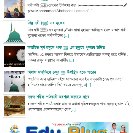
নবী করী (ﷺ) রোগের চিকিৎসা করা ।-------------------------------------🖋
কৃতঃ Mohammad Shahadat Hossain
[...]
প্রিয় নবী (ﷺ) এর মুজেযা
প্রিয় নবী (ﷺ) এর মুজেযা 🖋মাওলানা মুহাম্মদ আরিফুল ইসলাম আশরাফী
মুজেযা শব্দের অর্থ নবীদের
[...]
অস্তমিত সূর্য রসুলে পাক ﷺ এর হুকুমে পুনরায় উদিত
*হাদিসঃ ০১ হযরত আসমা বিনতে উমায়েস (রাদ্বিয়াল্লাহু আনহু) হতে বর্নিত :
একদা রাসূল সল্লল্লাহু আলাইহি
[...]
মিলাদ মাহফিলে হুজুর ﷺ উপস্থিত হতে পারেন
“প্রচলিত জাল হাদিস” বইয়ে মাওলানা জুনাইদ বাবুনগরী ১৭২ পৃঃ এবং ”
হাদিসের নামে জালিয়াতি” বইয়ে ২৮৭পৃঃ, ড
[...]
দরুদ শরীফ পাঠকারী অবশ্যই জান্নাতে যাবে!
♦দরুদ শরীফ পাঠে গুনাহ মাফ ও মর্যাদা বৃদ্ধি♥♥রসুলে পাক সল্লল্লাহু আলাইহি
ওয়াসাল্লাম এরশাদ করেন,” যে ব
[...]