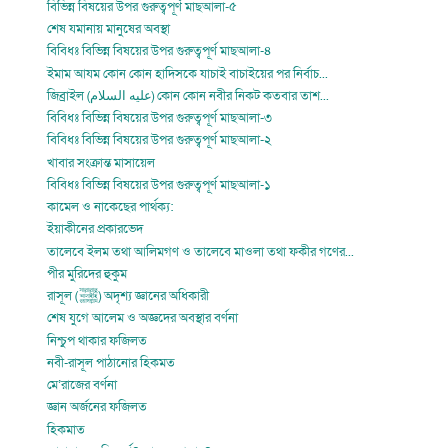
বিভিন্ন বিষয়ের উপর গুরুত্বপূর্ণ মাছআলা-৫
শেষ যমানায় মানুষের অবস্থা
বিবিধঃ বিভিন্ন বিষয়ের উপর গুরুত্বপূর্ণ মাছআলা-৪
ইমাম আযম কোন কোন হাদিসকে যাচাই বাচাইয়ের পর নির্বাচ...
জিব্রাইল (عليه السلام) কোন কোন নবীর নিকট কতবার তাশ...
বিবিধঃ বিভিন্ন বিষয়ের উপর গুরুত্বপূর্ণ মাছআলা-৩
বিবিধঃ বিভিন্ন বিষয়ের উপর গুরুত্বপূর্ণ মাছআলা-২
খাবার সংক্রান্ত মাসায়েল
বিবিধঃ বিভিন্ন বিষয়ের উপর গুরুত্বপূর্ণ মাছআলা-১
কামেল ও নাকেছের পার্থক্য:
ইয়াকীনের প্রকারভেদ
তালেবে ইলম তথা আলিমগণ ও তালেবে মাওলা তথা ফকীর গণের...
পীর মুরিদের হুকুম
রাসূল (ﷺ) অদৃশ্য জ্ঞানের অধিকারী
শেষ যুগে আলেম ও অজ্ঞদের অবস্থার বর্ণনা
নিশ্চুপ থাকার ফজিলত
নবী-রাসূল পাঠানোর হিকমত
মে’রাজের বর্ণনা
জ্ঞান অর্জনের ফজিলত
হিকমাত