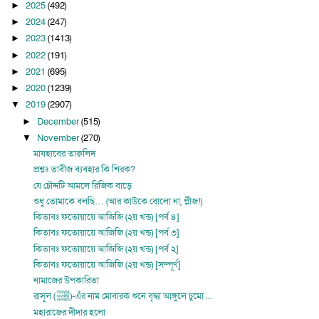
2025
(492)
►
2024
(247)
►
2023
(1413)
►
2022
(191)
►
2021
(695)
►
2020
(1239)
►
2019
(2907)
▼
December
(515)
►
November
(270)
▼
মাযহাবের তাক্বলিদ
প্রশ্নঃ তাবীজ ব্যবহার কি শিরক?
যে চৌদ্দটি আমলে রিজিক বাড়ে
শুধু তোমাকে বলছি… (আর কাউকে বোলো না, প্লীজ!)
কিতাবঃ ফতোয়ায়ে আজিজি (২য় খন্ড) [পর্ব ৪]
কিতাবঃ ফতোয়ায়ে আজিজি (২য় খন্ড) [পর্ব ৩]
কিতাবঃ ফতোয়ায়ে আজিজি (২য় খন্ড) [পর্ব ২]
কিতাবঃ ফতোয়ায়ে আজিজি (২য় খন্ড) [সম্পূর্ণ]
নামাজের উপকারিতা
রাসূল (ﷺ)-এঁর নাম মোবারক শুনে বৃদ্ধা আঙ্গুলে চুমো ...
মহারাজের দীদার হলো