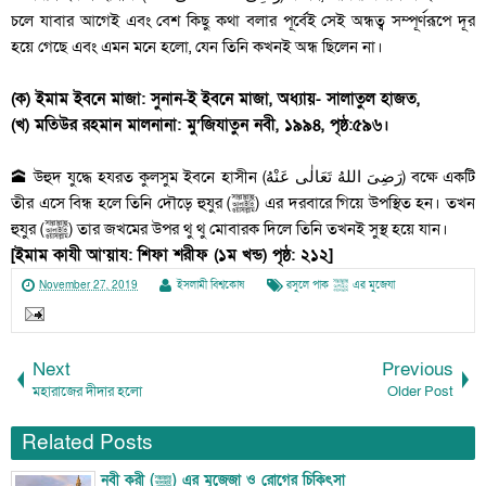
চলে যাবার আগেই এবং বেশ কিছু কথা বলার পূর্বেই সেই অন্ধত্ব সম্পূর্ণরূপে দূর
হয়ে গেছে এবং এমন মনে হলো, যেন তিনি কখনই অন্ধ ছিলেন না।
(ক) ইমাম ইবনে মাজা: সুনান-ই ইবনে মাজা, অধ্যায়- সালাতুল হাজত,
(খ) মতিউর রহমান মালনানা: মু’জিযাতুন নবী, ১৯৯৪, পৃষ্ঠ:৫৯৬।
🕋 উহুদ যুদ্ধে হযরত কুলসুম ইবনে হাসীন (رَضِىَ اللهُ تَعَالٰى عَنْهُ) বক্ষে একটি
তীর এসে বিন্ধ হলে তিনি দৌড়ে হুযুর (ﷺ) এর দরবারে গিয়ে উপস্থিত হন। তখন
হুযুর (ﷺ) তার জখমের উপর থু থু মোবারক দিলে তিনি তখনই সুস্থ হয়ে যান।
[ইমাম কাযী আ‘য়ায: শিফা শরীফ (১ম খন্ড) পৃষ্ঠ: ২১২]
November 27, 2019
ইসলামী বিশ্বকোষ
রসুলে পাক ﷺ এর মুজেযা
Next
Previous
মহারাজের দীদার হলো
Older Post
Related Posts
নবী করী (ﷺ) এর মুজেজা ও রোগের চিকিৎসা