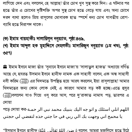
লাগিয়ে দেন এবং বললেন, হে আল্লাহ! তাঁর চোখ খুব সুস্থ করে দিন। এ ঘটনার পর
হতে তাঁর এ চোখের দৃষ্টিশক্তি অপর সুস্থ চোখ হতে বেড়ে যায় এবং অন্য চোখে
দরদ ব্যথা হলেও প্রিয় রাসূলের মোবারক হাত স্পর্শে ধন্য চোখ যাবতীয় রোগ-
ব্যাধি হতে নিরাপদ থাকে।
(ক) ইমাম বায়হাকীঃ দালায়িলুন নবুয়্যাত, পৃষ্ঠা:৪৩৯,
(খ) ইমাম আব্দুল হক মুহাদ্দিসে দেহলভীঃ মাদারিজুন নবুয়্যাত (১ম খন্ড), পৃষ্ঠ:
৩৫৭)
🕋 ইমাম ইবনে মাজা তাঁর ‘সুনানে ইবনে মাজা‘য় ‘সালাতুল হাজত’ অধ্যায়ে বর্ণিত
আছে যে, হযরত উসমান ইবনে হানীফ নামক এক সাহাবী বলেন, এক অন্ধ সাহাবী
নবী করিম (ﷺ) এর খিদমতে উপস্থিত হয়ে আরয করলেন, ইয়া রাসূলাল্লাহ! আমার
খিদমতের জন্য কোন লোক নেই, এ কারণে আমার বড় কষ্ট হচ্ছে।এতে হুযুর
(ﷺ)বললেন যাও গিয়ে ওযূ করে আস, পরে দু’রাকাত নামায পড়, তারপর এ
দোয়া
পড়ে দোয়া কর-اللهم انلي اسئلك و اتو جه اليك بنبيك محمد نبي الر حمـة
يا محمج اني وجهت بك الي ربي في حا جتي حذه لتفضي لي حجتي
“উসমান ইবনে হানীফ (رَضِىَ اللهُ تَعَالٰى عَنْهُ) বলেন, আমরা মজলিসে হতে উঠে