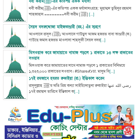
নবী করীম(ﷺ)-এঁর কতিপয় একক মর্যাদা
নবী করীম(ﷺ)-এঁর কতিপয় একক মর্যাদাসংগ্রহে: মুহাম্মদ তুহিনুর রহমান
শাহজাহান ========নবী করীম [ﷺ]
[...]
সৈয়দ বদরুদ্দোজা মাইজভাণ্ডারী (রহ.) এঁর স্মরণে
আওলাদে রাসূল (ﷺ), আওলাদে গাউছুল আজম হজরত বাবা ভাণ্ডারী (ক.)
গাউছে জমান হজরত মাওলানা শাহসূফী সৈয়দ বদর
[...]
মিসওয়াক করে জামায়াতে নামাজ পড়লে ১ রাকাতে ১৩ লক্ষ রাকাতের
সওয়াব
মিসওয়াক করে জামায়াতের সাথে নামাজ পড়লে ১ রাকাতের বিনিময়ে
১,৩২৩,০০০ রাকাতের সওয়াব। #Share✍ডা. মাসুম বি
[...]
১৭ই রমজানে হযরত রুকাইয়া (রা.) ইন্তিকাল করেন
রাসূলুল্লাহ ﷺ'র অতি প্রিয় কন্যা সাইয়্যিদাতুনা রুকাইয়া رضي الله عنها
১৭ই রমাদ্বান তারিখে ইন্তিকাল ক
[...]