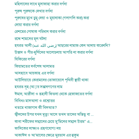
মহিলাদের সাথে মুসাফাহা করার বর্ণনা
পুরুষ পুরুষকে দেখার বর্ণনা
পুরুষের মুখে চুমু দেয়া ও মুয়ানাকা (গলাগলি করা) করা
দোয়া করার বর্ণনা
রেশমের পোষাক পরিধান করার বর্ণনা
রদ্দে শামসের মূল ঘটনা
হযরত আলী (رضي الله عنه) আছরের নামাজ কেন আদায় করেননি?
উস্তাদ ও পীর-মুর্শিদের আলোচনায় আপত্তি না করার বর্ণনা
যিকিরের বর্ণনা
কিয়ামতের সর্বশেষ আলামত
আসহাবে আয়কাহ এর বর্ণনা
আউলিয়ায়ে কেরামদের তোফায়েলে পৃথিবী স্থায়ী থাকা
হযরত নূহ (আ:)’র সন্তানগণের নাম
ঈমান, আক্বীদা ও রূহানী ফিতনা থেকে হেফাজতের বর্ণনা
বিবিধঃ মাসআলা ও প্রশ্নোত্তর
খতমে খাজাগান কী বিদআত?
জ্বীনদের উপর যখন মৃত্যু আসে তখন তাদের অস্তিত্ব বা ...
কাবা শরীফের সম্মানের চেয়ে মু’মিনের সম্মান উত্তম” এ...
ফাসিকের সাক্ষ্যও গ্রহণযোগ্য নয়
আকাঈদ ও আ’মালের ক্ষেত্রে মুরতাদ এর হুকুম