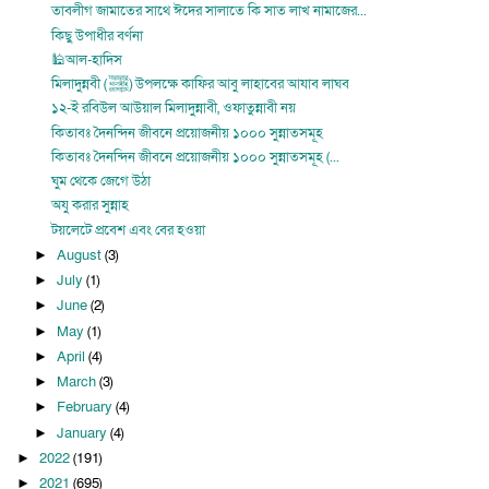
তাবলীগ জামাতের সাথে ঈদের সালাতে কি সাত লাখ নামাজের...
কিছু উপাধীর বর্ণনা
🕌আল-হাদিস
মিলাদুন্নবী (ﷺ) উপলক্ষে কাফির আবু লাহাবের আযাব লাঘব
১২-ই রবিউল আউয়াল মিলাদুন্নাবী, ওফাতুন্নাবী নয়
কিতাবঃ দৈনন্দিন জীবনে প্রয়োজনীয় ১০০০ সুন্নাতসমূহ
কিতাবঃ দৈনন্দিন জীবনে প্রয়োজনীয় ১০০০ সুন্নাতসমূহ (...
ঘুম থেকে জেগে উঠা
অযু করার সুন্নাহ
টয়লেটে প্রবেশ এবং বের হওয়া
August
(3)
►
July
(1)
►
June
(2)
►
May
(1)
►
April
(4)
►
March
(3)
►
February
(4)
►
January
(4)
►
2022
(191)
►
2021
(695)
►