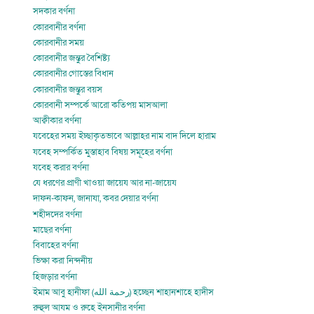
সদকার বর্ণনা
কোরবানীর বর্ণনা
কোরবানীর সময়
কোরবানীর জন্তুর বৈশিষ্ট্য
কোরবানীর গোস্তের বিধান
কোরবানীর জন্তুর বয়স
কোরবানী সম্পর্কে আরো কতিপয় মাসআলা
আক্বীকার বর্ণনা
যবেহের সময় ইচ্ছাকৃতভাবে আল্লাহর নাম বাদ দিলে হারাম
যবেহ সম্পর্কিত মুস্তাহাব বিষয় সমূহের বর্ণনা
যবেহ করার বর্ণনা
যে ধরণের প্রাণী খাওয়া জায়েয আর না-জায়েয
দাফন-কাফন, জানাযা, কবর দেয়ার বর্ণনা
শহীদদের বর্ণনা
মাছের বর্ণনা
বিবাহের বর্ণনা
ভিক্ষা করা নিন্দনীয়
হিজড়ার বর্ণনা
ইমাম আবু হানীফা (رحمة الله) হচ্ছেন শাহানশাহে হাদীস
রুহুল আযম ও রুহে ইনসানীর বর্ণনা