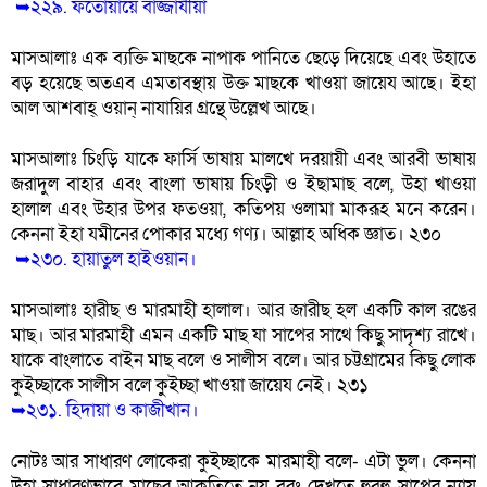
 ➥২২৯. ফতোয়ায়ে বাজ্জাযীয়া
মাসআলাঃ এক ব্যক্তি মাছকে নাপাক পানিতে ছেড়ে দিয়েছে এবং উহাতে 
বড় হয়েছে অতএব এমতাবস্থায় উক্ত মাছকে খাওয়া জায়েয আছে। ইহা 
আল আশবাহ্ ওয়ান্ নাযায়ির গ্রন্থে উল্লেখ আছে।
মাসআলাঃ চিংড়ি যাকে ফার্সি ভাষায় মালখে দরয়ায়ী এবং আরবী ভাষায় 
জরাদুল বাহার এবং বাংলা ভাষায় চিংড়ী ও ইছামাছ বলে, উহা খাওয়া 
হালাল এবং উহার উপর ফতওয়া, কতিপয় ওলামা মাকরূহ মনে করেন। 
কেননা ইহা যমীনের পোকার মধ্যে গণ্য। আল্লাহ অধিক জ্ঞাত। ২৩০
 ➥২৩০. হায়াতুল হাইওয়ান।
মাসআলাঃ হারীছ ও মারমাহী হালাল। আর জারীছ হল একটি কাল রঙের 
মাছ। আর মারমাহী এমন একটি মাছ যা সাপের সাথে কিছু সাদৃশ্য রাখে। 
যাকে বাংলাতে বাইন মাছ বলে ও সালীস বলে। আর চট্টগ্রামের কিছু লোক 
কুইচ্ছাকে সালীস বলে কুইচ্ছা খাওয়া জায়েয নেই। ২৩১
➥২৩১. হিদায়া ও কাজীখান।
নোটঃ আর সাধারণ লোকেরা কুইচ্ছাকে মারমাহী বলে- এটা ভুল। কেননা 
উহা সাধারণভাবে মাছের আকৃতিতে নয় বরং দেখতে হুবহু সাপের ন্যায় 