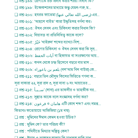
❏ প্রশ্ন-১৯৯: রোগীকে রক্ত প্রদান করার শরয়ী বিধান কি?
❏ প্রশ্ন-১৯৮: ইন্জেকশনের মাধ্যমে জন্তু যেমন-গরু, ম...
❏ প্রশ্ন-২০০: হযরত ফাতেমা (رضى الله تعالي عنها)-এর...
❏ প্রশ্ন-২০১: ‘আহলে বাইত’ কারা উদ্ধৃতিসহ বর্ণনা কর।
❏ প্রশ্ন-২০৩: ঔষধ সেবন এবং চিকিৎসা করার বিধান কি?
❏ প্রশ্ন-২০২: নিয়াবত্ বা প্রতিনিধিত্ব কাকে বলে?
❏ প্রশ্ন-২০৫: خَيْرٌ 'খাইরুন' শব্দের ব্যাখ্যা-বিশ্...
❏ প্রশ্ন-২০৪: রোগের চিকিৎসা ও ঔষধ সেবন করা কি সুন্...
❏ প্রশ্ন-২০৬: آيات الحفظ বা হিফাযত বা সংরক্ষণের আয়...
❏ প্রশ্ন-২১০: কখন থেকে চন্দ্র হিসেবে বছরে বার মাস ...
❏ প্রশ্ন-২০৯: بلعم بن باعوراء (বল‘আম বিন বাউরা) কে...
❏ প্রশ্ন-২১১: বছরে তিন মৌসুম কিসের ভিত্তিতে গণনা ক...
সূরা বাকারা ২২, সূরা রাদ ৩, সূরা নাবা ৬ নং আয়াতের ...
❏ প্রশ্ন-২১৫: ســبـأ‘ (সাবা) এর তাফসীর ও তাহকীক বর...
❏ প্রশ্ন-২১৩: সুন্নাত কাকে বলে সংজ্ঞাসহ বর্ণনা কর?
❏ প্রশ্ন-২১৪: فرعون ও هامان এটি কোন শব্দ? এবং নমরূ...
কিতাবঃ ফতোয়ায়ে আজিজিয়া (১ম খন্ড)
❏ প্রশ্ন : মুমিনের ঈমান কেমন হওয়া উচিত?
❏ প্রশ্ন : মুমিন কে? তার পরিচয় কী?
❏ প্রশ্ন : পথিবীতে মিথ্যার অস্থিত্ব কেন?