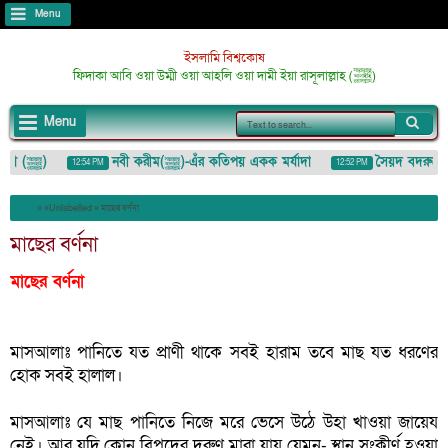
Menu
ইসলামি বিশ্বকোষ
ফিদাকা আবি ওয়া উম্মী ওয়া আহলি ওয়া দামী ইয়া রাসূলাল্লাহ (ﷺ)
Menu
আজমতে মুস্তফা (ﷺ)
নবী করীম(ﷺ)-এঁর কতিপয় একক মর্যাদা
সৈয়দ বদরুদ্দোজা 
12:54 PM
12:52 PM
লুমাযাহ (لُمَزَة) : ইশারা-ইঙ্গিতেও কাউকে অপমান/তুচ্ছ করা
» »Unlabelled »
মাছের বর্ণনা
মাছের বর্ণনা
মাছের বর্ণনা
মাসআলাঃ পানিতে যত প্রাণী থাকে সবই হারাম তবে মাছ যত ধরণের 
হোক সবই হালাল।
মাসআলাঃ যে মাছ পানিতে নিজে মরে ভেসে উঠে উহা খাওয়া জায়েয 
নেই। আর যদি কোন বিপদের দরুণ মারা যায় যেমন- স্থান সংকীর্ণ হওয়া 