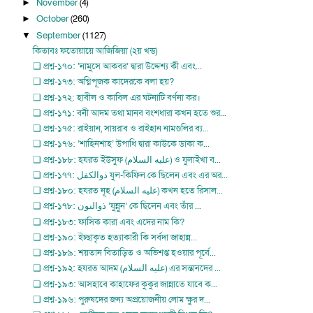
November
(4)
►
October
(260)
►
September
(1127)
▼
কিতাবঃ ফতোয়ায়ে আজিজিয়া (২য় খন্ড)
❏ প্রশ্ন-১৭০: ‘নামুসে আকবর’ দ্বারা উদ্দেশ্য কী এবং...
❏ প্রশ্ন-১৭৩: অগ্নিপূজক কাদেরকে বলা হয়?
❏ প্রশ্ন-১৭২: হাবীল ও কাবিল এর ঘটনাটি বর্ণনা কর।
❏ প্রশ্ন-১৭১: বনী আদম তথা মানব বংশধারা কখন হতে শুর...
❏ প্রশ্ন-১৭৫: রাইয়ান, সায়রাব ও রাইহান নামগুলির ব্য...
❏ প্রশ্ন-১৭৬: ‘শাহিনশাহ’ উপাধি দ্বারা কাউকে ডাকা ক...
❏ প্রশ্ন-১৮৮: হযরত ইউসুফ (عليه السلام) ও যুলাইখা ব...
❏ প্রশ্ন-১৭৭: ذوالكفل যুল-কিফিল কে ছিলেন এবং এর অর...
❏ প্রশ্ন-১৮০: হযরত নূহ (عليه السلام) কখন হতে রিসাল...
❏ প্রশ্ন-১৭৮: ذوالنون ‘যুন্নুন’ কে ছিলেন এবং তাঁর ...
❏ প্রশ্ন-১৮৩: ফাসিক কারা এবং এদের নাম কি?
❏ প্রশ্ন-১৯০: ইচ্ছাকৃত হত্যাকারী কি সর্বদা জাহান্ন...
❏ প্রশ্ন-১৮৯: শয়তান বিতাড়িত ও অভিশপ্ত হওয়ার পূর্বে...
❏ প্রশ্ন-১৯২: হযরত আদম (عليه السلام) এর সন্তানদের ...
❏ প্রশ্ন-১৯৩: আসহাবে কাহাফের কুকুর জান্নাতে যাবে ক...
❏ প্রশ্ন-১৯৬: পুরুষদের জন্য অপ্রয়োজনীয় লোম ক্ষুর দ...