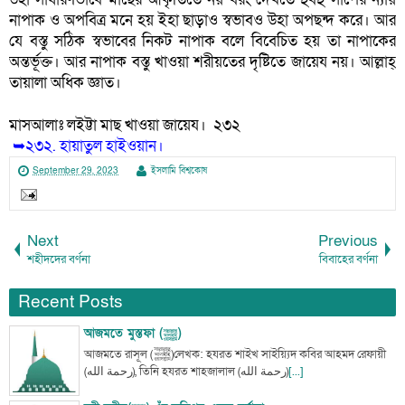
নাপাক ও অপবিত্র মনে হয় ইহা ছাড়াও স্বভাবও উহা অপছন্দ করে। আর 
যে বস্তু সঠিক স্বভাবের নিকট নাপাক বলে বিবেচিত হয় তা নাপাকের 
অন্তর্ভূক্ত। আর নাপাক বস্তু খাওয়া শরীয়তের দৃষ্টিতে জায়েয নয়। আল্লাহ্ 
তায়ালা অধিক জ্ঞাত। 
মাসআলাঃ লইট্টা মাছ খাওয়া জায়েয।  ২৩২
 ➥২৩২. হায়াতুল হাইওয়ান।
September 29, 2023
ইসলামি বিশ্বকোষ
Next
Previous
শহীদদের বর্ণনা
বিবাহের বর্ণনা
Recent Posts
আজমতে মুস্তফা (ﷺ)
আজমতে রাসূল (ﷺ)লেখক: হযরত শাইখ সাইয়্যিদ কবির আহমদ রেফায়ী
(رحمة الله), তিনি হযরত শাহজালাল (رحمة الله)
[...]