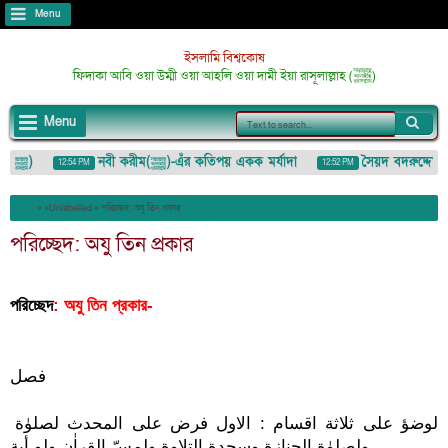
Menu
ইসলামি বিশ্বকোষ
ফিদাকা আবি ওয়া উম্মী ওয়া আহলি ওয়া দামী ইয়া রাসূলাল্লাহ (ﷺ)
Menu
আজমতে মুস্তফা (ﷺ)
নবী করীম(ﷺ)-এঁর কতিপয় একক মর্যাদা
সৈয়দ বদরুদ্দোজা মাইজ
12:54 PM
12:52 PM
াহ (لُمَزَة) : ইশারা-ইঙ্গিতেও কাউকে অপমান/তুচ্ছ করা
» »Unlabelled »
পরিচ্ছেদ: অযু তিন প্রকার
পরিচ্ছেদ: অযু তিন প্রকার
পরিচ্ছেদ
: অযু তিন প্রকার- 
فصل
الوضؤ على ثلاثة اقسام : الاول فرض على المحدث لصلوٰة 
ولصلوٰة الجنازة وسجدة التلاوة ولمسّ القراٰن ولو أية .