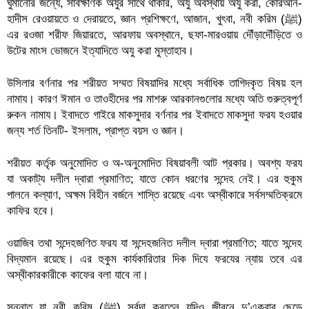
ঘুমানোর জন্যে, সার্বক্ষণিক অযুর সাথে থাকার, অযু অবস্থায় অযু করা, কোরআন-
হাদীস রেওয়ায়তে ও দেরায়তে, জ্ঞান প্রশিক্ষণে, আজান, খুৎবা, নবী করিম (ﷺ) 
এর রওজা শরীফ জিয়ারতে, আরফায় অবস্থানে, ছফা-মারওয়ায় দৌঁড়াদৌঁড়িতে ও 
উটের মাংস ভোজনে ইত্যাদিতে অযু করা মুস্তাহাব।
উসিলার বর্ণনার পর শরীয়ত সম্মত বিষয়াদির মধ্যে সর্বাধিক তাগিদকৃত বিষয় হল 
নামায। কারণ ঈমান ও তাওহীদের পর মাশরু আরকানগুলোর মধ্যে অতি গুরুত্বপূর্ণ 
রুকন নামায। ইবাদতে গাইরে মাকসুদার বর্ণনার পর ইবাদতে মাকসুদা ফরয হওয়ার 
জন্য শর্ত তিনটি- ইসলাম, প্রাপ্ত বয়স ও জ্ঞান।
শরীয়ত কর্তৃক অনুমোদিত ও অ-অনুমোদিত বিষয়াবলী আট প্রকার। অবশ্য ফরয 
যা অকাট্য দলীল দ্বারা প্রমাণিত; যাতে কোন ধরণের সন্দেহ নেই। এর হুকুম 
পালনে কল্যাণ, অক্ষম বিহীন বর্জনে শাস্তি রয়েছে এবং অস্বীকারে সর্বসম্মতিক্রমে 
কাফির হবে। 
ওয়াজিব তথা সন্দেহজণিত ফরয যা সন্দেহজনিত দলীল দ্বারা প্রমাণিত; যাতে সন্দেহ 
বিদ্যমান রয়েছে। এর হুকুম কার্যকারিতার দিক দিযে ফরযের ন্যায় তবে এর 
অস্বীকারকারীকে কাফের বলা যাবে না।
সুন্নাত যা নবী করিম (ﷺ) সর্বদা করতেন যদিও জীবনে দু’একবার ছেড়ে 