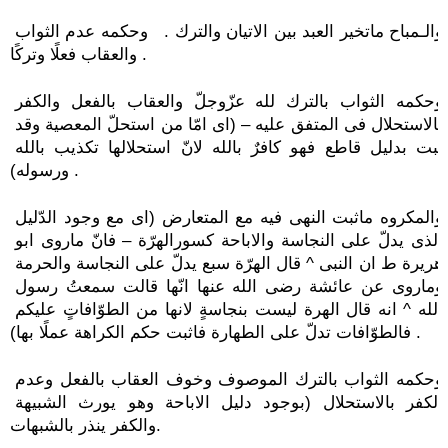
والـمباح ماتخير العبد بين الاتيان والترك .   وحكمه عدم الثواب 
والعقاب فعلًا وتركًا .
وحكمه الثواب بالترك لله عزّوجلّ والعقاب بالفعل والكفر 
بالاستحلال فى المتفق عليه – (اى امّا من استحلّ المعصية وقد 
ثبت بدليل قاطع فهو كافرٌ بالله لانّ استحلالها تكذيب بالله 
ورسوله) .
والمكروه ماثبت النهى فيه مع المتعارض (اى مع وجود الدّليل 
الذى يدلّ على النجاسة والاباحة كسورالهرّة – فانّ ماروى ابو 
هريرة ط ان النبى ^ قال الهرّة سبع يدلّ على النجاسة والحرمة 
وماروى عن عائشة رضى الله عنها انّها قالت سمعتُ رسول 
الله ^ انه قال الهرة ليست بنجاسةٍ لانها من الطوّافاتٍ عليكم 
فالطوّافات تدلّ على الطهارة فاثبت حكم الكراهة عملًا بها) .
وحكمه الثواب بالترك الموصوف وخوف العقاب بالفعل وعدم 
الكفر بالاستحلال (بوجود دليل الاباحة وهو يورث الشبيهة 
والكفر ينذر بالشبهات.