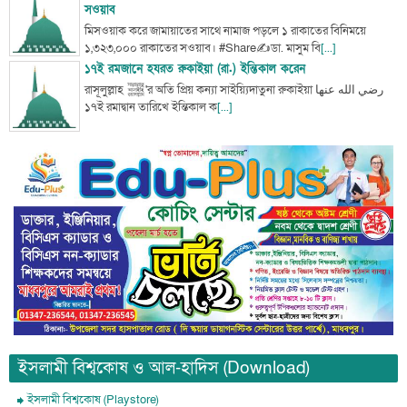
সওয়াব
মিসওয়াক করে জামায়াতের সাথে নামাজ পড়লে ১ রাকাতের বিনিময়ে
১,৩২৩,০০০ রাকাতের সওয়াব। #Share✍ডা. মাসুম বি
[...]
১৭ই রমজানে হযরত রুকাইয়া (রা.) ইন্তিকাল করেন
রাসূলুল্লাহ ﷺ'র অতি প্রিয় কন্যা সাইয়্যিদাতুনা রুকাইয়া رضي الله عنها
১৭ই রমাদ্বান তারিখে ইন্তিকাল ক
[...]
ইসলামী বিশ্বকোষ ও আল-হাদিস (Download)
ইসলামী বিশ্বকোষ (Playstore)