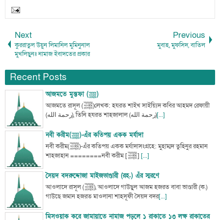
Next
Previous
কুররাতুল উয়ুন লিমানিল মুমিনুনাল
মুবাহ, মুফসিদ, বাতিল
মুখলিছুনঃ নামাজ ইবাদতের প্রকার
Recent Posts
আজমতে মুস্তফা (ﷺ)
আজমতে রাসূল (ﷺ)লেখক: হযরত শাইখ সাইয়্যিদ কবির আহমদ রেফায়ী
(رحمة الله), তিনি হযরত শাহজালাল (رحمة الله)
[...]
নবী করীম(ﷺ)-এঁর কতিপয় একক মর্যাদা
নবী করীম(ﷺ)-এঁর কতিপয় একক মর্যাদাসংগ্রহে: মুহাম্মদ তুহিনুর রহমান
শাহজাহান ========নবী করীম [ﷺ]
[...]
সৈয়দ বদরুদ্দোজা মাইজভাণ্ডারী (রহ.) এঁর স্মরণে
আওলাদে রাসূল (ﷺ), আওলাদে গাউছুল আজম হজরত বাবা ভাণ্ডারী (ক.)
গাউছে জমান হজরত মাওলানা শাহসূফী সৈয়দ বদর
[...]
মিসওয়াক করে জামায়াতে নামাজ পড়লে ১ রাকাতে ১৩ লক্ষ রাকাতের