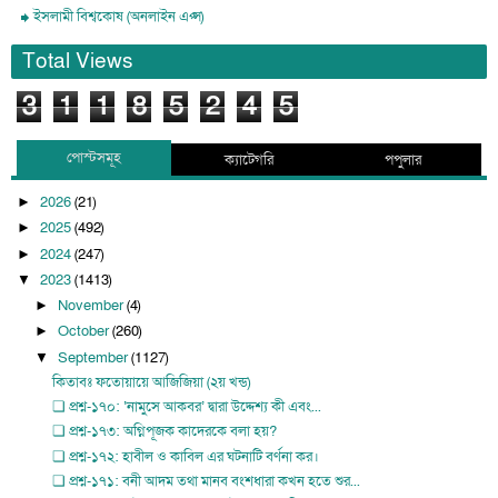
ইসলামী বিশ্বকোষ (অনলাইন এপ্স)
Total Views
3
1
1
8
5
2
4
5
পোস্টসমূহ
ক্যাটেগরি
পপুলার
2026
(21)
►
2025
(492)
►
2024
(247)
►
2023
(1413)
▼
November
(4)
►
October
(260)
►
September
(1127)
▼
কিতাবঃ ফতোয়ায়ে আজিজিয়া (২য় খন্ড)
❏ প্রশ্ন-১৭০: ‘নামুসে আকবর’ দ্বারা উদ্দেশ্য কী এবং...
❏ প্রশ্ন-১৭৩: অগ্নিপূজক কাদেরকে বলা হয়?
❏ প্রশ্ন-১৭২: হাবীল ও কাবিল এর ঘটনাটি বর্ণনা কর।
❏ প্রশ্ন-১৭১: বনী আদম তথা মানব বংশধারা কখন হতে শুর...