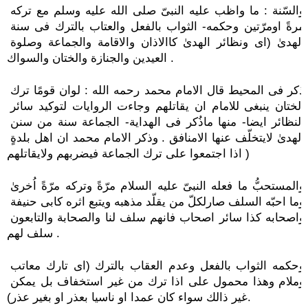
والسّنة : ما واظب عليه النبىّ صلى الله عليه وسلم مع تركه 
مرةً اومرّتين وحكمه- الثواب بالفعل والعتاب بالترك فى سنة 
الهدىٰ (اى ونظائر الهدىٰ كاالاذان والاقامة والجماعة وصلوة 
العيدين والجنازة والختان والسواك .
ذكر فى المحيط قال الامام محمد رحمه الله : لوان قومًا ترك 
الختان ينبغى للامام ان يقاتلهم وجاءت الروايات لتوكيد سائر 
النظائر ايضا- منها ماذُكر فى الهداية- الجماعة سنة من سنن 
الهدىٰ لايتخلّف عنها الامنافق . وذكر الامام محمد ان اهل بلدةٍ 
اذا اجتمعوا على ترك الجماعة فيضربهم ولايقاتلهم )
والمستحبُّ ما فعله النبىّ عليه السلام مرّةً وتركه مرّةً اُخرىٰ 
وما احبّه السلف صارلكلّ من يقلّد مذهبه ويتبع اثره كابى حنيفة 
واصحابه كذا سائر اصحاب فانهم سلف لنا والصحابة والتابعون 
سلف لهم .
وحكمه الثواب بالفعل وعدم العقاب بالترك (اى تارك معاتب 
وملام وهذا محمول على اذا ترك من غير استخفاف بل يمكن 
غير ذالك سواء كان عمدا او ناسيا بعذر او بغير عذر).