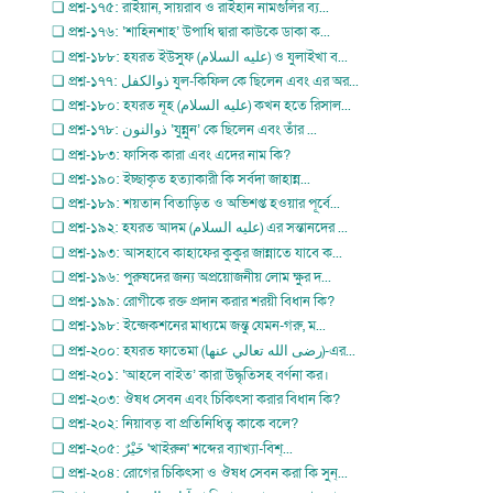
❏ প্রশ্ন-১৭৫: রাইয়ান, সায়রাব ও রাইহান নামগুলির ব্য...
❏ প্রশ্ন-১৭৬: ‘শাহিনশাহ’ উপাধি দ্বারা কাউকে ডাকা ক...
❏ প্রশ্ন-১৮৮: হযরত ইউসুফ (عليه السلام) ও যুলাইখা ব...
❏ প্রশ্ন-১৭৭: ذوالكفل যুল-কিফিল কে ছিলেন এবং এর অর...
❏ প্রশ্ন-১৮০: হযরত নূহ (عليه السلام) কখন হতে রিসাল...
❏ প্রশ্ন-১৭৮: ذوالنون ‘যুন্নুন’ কে ছিলেন এবং তাঁর ...
❏ প্রশ্ন-১৮৩: ফাসিক কারা এবং এদের নাম কি?
❏ প্রশ্ন-১৯০: ইচ্ছাকৃত হত্যাকারী কি সর্বদা জাহান্ন...
❏ প্রশ্ন-১৮৯: শয়তান বিতাড়িত ও অভিশপ্ত হওয়ার পূর্বে...
❏ প্রশ্ন-১৯২: হযরত আদম (عليه السلام) এর সন্তানদের ...
❏ প্রশ্ন-১৯৩: আসহাবে কাহাফের কুকুর জান্নাতে যাবে ক...
❏ প্রশ্ন-১৯৬: পুরুষদের জন্য অপ্রয়োজনীয় লোম ক্ষুর দ...
❏ প্রশ্ন-১৯৯: রোগীকে রক্ত প্রদান করার শরয়ী বিধান কি?
❏ প্রশ্ন-১৯৮: ইন্জেকশনের মাধ্যমে জন্তু যেমন-গরু, ম...
❏ প্রশ্ন-২০০: হযরত ফাতেমা (رضى الله تعالي عنها)-এর...
❏ প্রশ্ন-২০১: ‘আহলে বাইত’ কারা উদ্ধৃতিসহ বর্ণনা কর।
❏ প্রশ্ন-২০৩: ঔষধ সেবন এবং চিকিৎসা করার বিধান কি?
❏ প্রশ্ন-২০২: নিয়াবত্ বা প্রতিনিধিত্ব কাকে বলে?
❏ প্রশ্ন-২০৫: خَيْرٌ 'খাইরুন' শব্দের ব্যাখ্যা-বিশ্...
❏ প্রশ্ন-২০৪: রোগের চিকিৎসা ও ঔষধ সেবন করা কি সুন্...