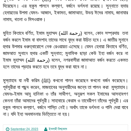
দিয়েছেন। এর হুকুম পালনে কল্যাণ, বর্জনে ভর্ৎসনা রয়েছে। সুন্নাতে হুদায় 
হেদায়তের উপমা যেমন- আজান, ইকামত, জামাআত, উভয় ঈদের নামায, জানাযার 
নামায, খতনা ও মিসওয়াক।
মুহিত কিতাবে বর্ণিত, ইমাম মুহাম্মদ (رحمة الله) বলেন, কোন সম্প্রদায়  তনা 
বর্জন করলে ইমাম বা বাদশাহ তাদের সাথে যুদ্ধ করা উচিত হবে। এ জাতীয় সুনানে 
হুদার উপমার গুরুত্বারোপে নেক রেওয়ায়ত এসেছে। যেমন হেদায়া কিতাবে বর্ণিত, 
জামআত সুনানে হুদার একটি সুন্নাত; মুনাফিক ছাড়া কেউ ইহা বর্জন করে না 
ইমাম মুহাম্মদ (رحمة الله) বলেন, নগরবাসীরা জামাআত বর্জন করতে একমত 
হলে তাদের প্রহার করতে হবে তবে যুদ্ধ করা যাবে না।
মুস্তাহাব যা নবী করিম (ﷺ) কখনো পালন করেছেন কখনো বর্জন করেছেন। 
পূর্বসূরীরা যা পছন্দ করেন, মাজহাবের অনুসারীদের জন্যে তা পালন করা  মুস্তাহাব। 
যেমনঃ-ইমাম আবু হানিফা ও তাঁর সাথীগণ, অনুরূপ সকল ইমামের আসহাবগণ 
কেননা তাঁরা আমাদের পূর্বসূরী। সাহাবায়ে কেরাম ও তাবেয়ীগণ তাঁদের পূর্বসুরী। এর 
হুকুম পালনে কল্যাণ, বর্জনে শাস্তি নেই। অর্থাৎ তাকে ভর্ৎসনা ও গালি দেয়া যাবে 
না। যদি ইহা অবমাননার ভিত্তিতে না হয়।
September 24, 2023
ইসলামী বিশ্বকোষ