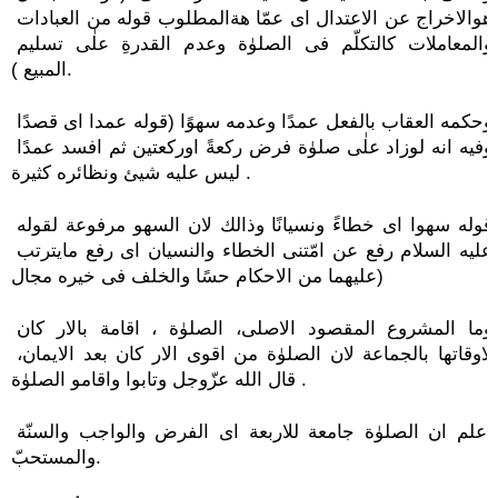
هوالاخراج عن الاعتدال اى عمّا هةالمطلوب قوله من العبادات 
والمعاملات كالتكلّم فى الصلوٰة وعدم القدرةِ علٰى تسليم 
المبيع ).
وحكمه العقاب بالفعل عمدًا وعدمه سهوًا (قوله عمدا اى قصدًا 
وفيه انه لوزاد علٰى صلوٰة فرض ركعةً اوركعتين ثم افسد عمدًا 
ليس عليه شيئ ونظائره كثيرة .
قوله سهوا اى خطاءً ونسيانًا وذالك لان السهو مرفوعة لقوله 
عليه السلام رفع عن امّتنى الخطاء والنسيان اى رفع مايترتب 
عليهما من الاحكام حسًا والخلف فى خيره مجال)
وما المشروع المقصود الاصلى، الصلوٰة ، اقامة بالار كان 
لاوقاتها بالجماعة لان الصلوٰة من اقوى الار كان بعد الايمان، 
قال الله عزّوجل وتابوا واقامو الصلوٰة .
اعلم ان الصلوٰة جامعة للاربعة اى الفرض والواجب والسنّة 
والمستحبّ.