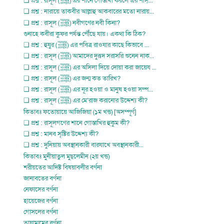
❏ প্রশ্ন : রাসূল (ﷺ) এর শানে গোস্তাখী করলে এর শাস্...
❏ প্রশ্ন : নারায়ে তাকবীর আল্লাহু আকবারের মতো নারায়...
❏ প্রশ্ন : রাসূল (ﷺ) নবীগণের নবী কিনা?
গুনাহে কবীরা কুফর পর্যন্ত পৌঁছে যায়। একথা কি ঠিক?
❏ প্রশ্ন : হুযুর (ﷺ) এর পবিত্র রাওযার কাছে কিভাবে ...
❏ প্রশ্ন : রাসূল (ﷺ) আমাদের দুরূদ সরাসরি শুনেন নাক...
❏ প্রশ্ন : রাসূল (ﷺ) এর অসিলা দিয়ে দোয়া করা জায়েয ...
❏ প্রশ্ন : রাসূল (ﷺ) এর জন্ম কত তারিখ?
❏ প্রশ্ন : রাসূল (ﷺ) এর নূর হওয়া ও মানুষ হওয়া সম্প...
❏ প্রশ্ন : রাসূল (ﷺ) এর মে‘রাজ করানোর উদ্দেশ্য কী?
কিতাবঃ ফতোয়ায়ে আজিজিয়া (১ম খন্ড) [অসম্পূর্ণ]
❏ প্রশ্ন : রাসূলগণের শানে গোস্তাখির হুকুম কী?
❏ প্রশ্ন : মানব সৃষ্টির উদ্দেশ্য কী?
❏ প্রশ্ন : দুনিয়ায় অবস্থানকারী বারযাখে অবস্থানকারী...
কিতাবঃ মুনীয়াতুল মুছ্লেমীন (২য় খন্ড)
শরীয়তের আদিষ্ট বিষয়াবলীর বর্ণনা
জানাবতের বর্ণনা
নেফাসের বর্ণনা
হায়েজের বর্ণনা
গোসলের বর্ণনা
তায়াম্মুমের বর্ণনা