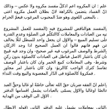
اعلم : ان المكروه اعم اذكلّ مفسد مكروه ولا عكس – وذالك 
لانّ الفساد يتضمن بالكراهة لانّ بطلان العمل مكروه اعنى 
بالمعنى اللغوى وهو ضدّ المحبوب المرغوب فيعمّ الحرام .
والمفسد هوالناقص للمشروع فيه (المفسد للعمل المشروع 
فيه من العبادات والمعاملات كاالتكلّم فى الصلوٰة وعدم القدرة 
علٰى تسليم المبيع – والاوّل ان يجعل واحد للمبطل لئلّا يخالف 
عن فهم فانهم قالوا ان العمل الصحيح اذا وجد الاركان 
والشرط والوصف المرغوب فيه غير صحيح- وان وجد فيه قبيح 
فان كان باعتبار الاصل فباطل فى العبادات كالصلوٰة بدون ركنٍ 
اوشرط- وفى المعاملات كبيع الخمر وان كان باعتبار الوصف 
ففاسدٌ كترك الواجب كاالربوٰ- وان كان باعتبار امر مجاور 
فمكروهٌ كالصلوٰة فى الدّار المغصوبة والبيع وقت النداء .
واعلم انّ الفقه ضربان حقّ الله تعالٰى خاصّةً او غالبا وحقٌّ العبد 
خالصًا اوغالبا والاوّل يسمّى بالعبادات يشمل اقسامها الدفتر 
الاوّل الى الوقف من الهداية .
والثانى بمعاملات يشمل عليه الدفتر الثانى (قوله الابطال 