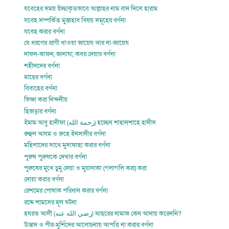
যবেহের সময় ইচ্ছাকৃতভাবে আল্লাহর নাম বাদ দিলে হারাম
যবেহ সম্পর্কিত মুস্তাহাব বিষয় সমূহের বর্ণনা
যবেহ করার বর্ণনা
যে ধরণের প্রাণী খাওয়া জায়েয আর না-জায়েয
দাফন-কাফন, জানাযা, কবর দেয়ার বর্ণনা
শহীদদের বর্ণনা
মাছের বর্ণনা
বিবাহের বর্ণনা
ভিক্ষা করা নিন্দনীয়
হিজড়ার বর্ণনা
ইমাম আবু হানীফা (رحمة الله) হচ্ছেন শাহানশাহে হাদীস
রুহুল আযম ও রুহে ইনসানীর বর্ণনা
মহিলাদের সাথে মুসাফাহা করার বর্ণনা
পুরুষ পুরুষকে দেখার বর্ণনা
পুরুষের মুখে চুমু দেয়া ও মুয়ানাকা (গলাগলি করা) করা
দোয়া করার বর্ণনা
রেশমের পোষাক পরিধান করার বর্ণনা
রদ্দে শামসের মূল ঘটনা
হযরত আলী (رضي الله عنه) আছরের নামাজ কেন আদায় করেননি?
উস্তাদ ও পীর-মুর্শিদের আলোচনায় আপত্তি না করার বর্ণনা