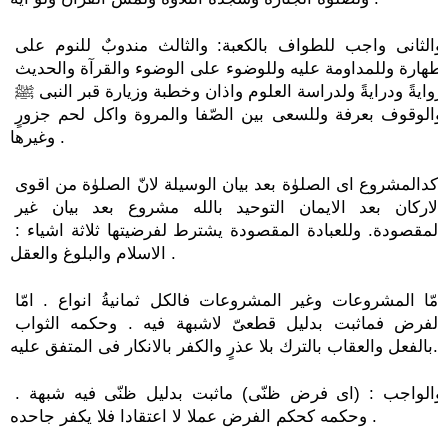
والثانى واجب للطواف بالكعبة: والثالث مندوبٌ للنوم على 
طهارة وللمداومة عليه وللوضوء على الوضوء والقرآة والحديث 
روايةً ودرايةً ولدراسة العلوم واذان وخطبة وزيارة قبر النبى ﷺ 
والوقوف بعرفة وللسعى بين الصّفا والمروة واكل لحم جزورٍ 
وغيرها .
اكدالمشروع اى الصلوٰة بعد بيان الوسيلة لانّ الصلوٰة من اقوى 
الاركان بعد الايمان التوحيد بالله مشروع بعد بيان غير 
المقصودة. وللعبادة المقصودة يشترط لفرضيتها ثلاثة اشياء : 
الاسلام والبلوغ والعقل .
امّا المشروعات وغير المشروعات فالكل ثمانيةُ انواع . امّا 
الفرض فماثبت بدليل قطعىّ لاشبهة فيه . وحكمه الثواب 
بالفعل والعقاب بالترك بلا عذرٍ والكفر بالانكار فى المتفق عليه.
والواجب : (اى فرض ظنّى) ماثبت بدليل ظنّى فيه شبهة . 
وحكمه كحكم الفرض عملا لا اعتقادا فلا يكفر جاحده .