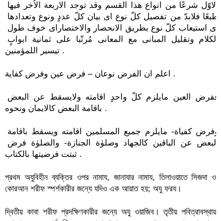
الاوّل شرعًا من انواع هذا القسم وقد توجد الاربعة الاُخر فيها 
طبعًا فلابدّ من تفصيل كلّ نوع اى بيان كلّ عددٍ ونوع وتعدادها 
اى استيعاب كلّ نوع بطريق الانحصار والاختصاراى خوف طول 
الكلام وتقليل المبانى مع المعانى مُرتّبا على ثمانية ابوابٍ 
تيسير اللمؤمنين .
اعلم ان الفرض نوعان – فرض عين وفرض كفاية .
ففرض العين مايلزم كلّ واحدٍ اقامته ولايسقط عن البعض 
باقامة البعض كالايمان ونحوه .
وفرض كفياة- مايلزم جميع المسلمين اقامته ويسقط باقامة 
البعض عن الباقين كالجهاد وصلوٰة الجنازة- والصلوٰة فرض 
ثبتت فرضيتها بالكتاب .
প্রথম অযুবিহীন ব্যক্তির ওপর নামায, জানাযার নামায, তিলাওয়াতে সিজদা ও 
কোরআন শরীফ স্পর্শকারীর জন্যে যদিও এক আয়াত হয়; অযু ফরয। 
দ্বিতীয় কাবা শরীফ প্রদক্ষিণকারীর জন্যে অযু ওয়াজিব। তৃতীয় পবিত্রাবস্থায় 