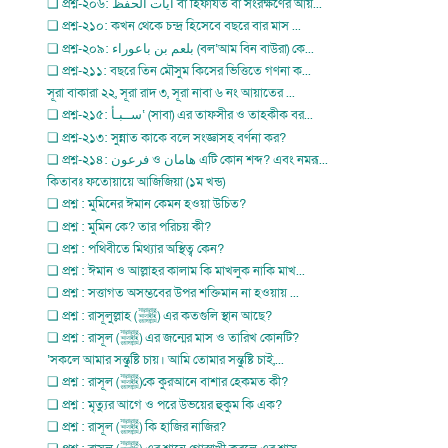
❏ প্রশ্ন-২০৬: آيات الحفظ বা হিফাযত বা সংরক্ষণের আয়...
❏ প্রশ্ন-২১০: কখন থেকে চন্দ্র হিসেবে বছরে বার মাস ...
❏ প্রশ্ন-২০৯: بلعم بن باعوراء (বল‘আম বিন বাউরা) কে...
❏ প্রশ্ন-২১১: বছরে তিন মৌসুম কিসের ভিত্তিতে গণনা ক...
সূরা বাকারা ২২, সূরা রাদ ৩, সূরা নাবা ৬ নং আয়াতের ...
❏ প্রশ্ন-২১৫: ســبـأ‘ (সাবা) এর তাফসীর ও তাহকীক বর...
❏ প্রশ্ন-২১৩: সুন্নাত কাকে বলে সংজ্ঞাসহ বর্ণনা কর?
❏ প্রশ্ন-২১৪: فرعون ও هامان এটি কোন শব্দ? এবং নমরূ...
কিতাবঃ ফতোয়ায়ে আজিজিয়া (১ম খন্ড)
❏ প্রশ্ন : মুমিনের ঈমান কেমন হওয়া উচিত?
❏ প্রশ্ন : মুমিন কে? তার পরিচয় কী?
❏ প্রশ্ন : পথিবীতে মিথ্যার অস্থিত্ব কেন?
❏ প্রশ্ন : ঈমান ও আল্লাহর কালাম কি মাখলুক নাকি মাখ...
❏ প্রশ্ন : সত্তাগত অসম্ভবের উপর শক্তিমান না হওয়ায় ...
❏ প্রশ্ন : রাসূলুল্লাহ (ﷺ) এর কতগুলি স্থান আছে?
❏ প্রশ্ন : রাসূল (ﷺ) এর জন্মের মাস ও তারিখ কোনটি?
‘সকলে আমার সন্তুষ্টি চায়। আমি তোমার সন্তুষ্টি চাই,...
❏ প্রশ্ন : রাসূল (ﷺ)কে কুরআনে বাশার হেকমত কী?
❏ প্রশ্ন : মৃত্যুর আগে ও পরে উভয়ের হুকুম কি এক?
❏ প্রশ্ন : রাসূল (ﷺ) কি হাজির নাজির?