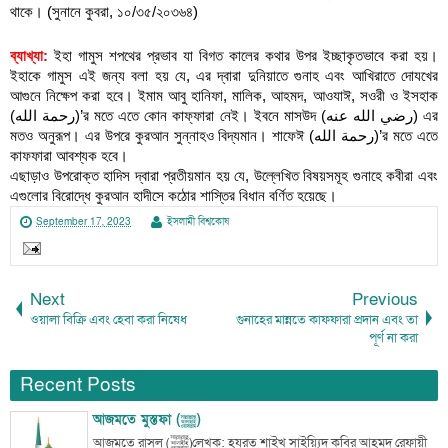
থাকে। (সুনানে কুবরা, ১০/৩৫/২০৩৬৪)
ব্যাখ্যা:
 ইহা গামুস শপথের প্রভাব যা বিগত কালের কথার উপর ইচ্ছাকৃতভাবে করা হয়। 
ইহাকে গামুস এই জন্য বলা হয় যে, এর দ্বারা দুনিয়াতে গুনাহ এবং আখিরাতে দোযখের 
আগুনে নিক্ষেপ করা হবে। ইমাম আবু হানিফা, মালিক, আহমদ, আওযাঈ, সওরী ও ইসহাক 
(رحمة الله)’র মতে এতে কোন কাফ্ফারা নেই। ইবনে মাসউদ (رضي الله عنه) এর 
মতও অনুরূপ। এর উপরে কুরআন সুন্নাহও বিদ্যমান। শাফেঈ (رحمة الله)’র মতে এতে 
কাফফারা আবশ্যক হবে।
এছাড়াও উপরোক্ত হাদিস দ্বারা প্রতীয়মান হয় যে, উল্লেখিত বিষয়সমূহ গুনাহে কবীরা এবং 
এগুলোর বিরোদ্ধে কুরআন হাদীসে কঠোর শাস্তির বিধান বর্ণিত হয়েছে।
September 17, 2023
ইসলামী বিশ্বকোষ
Next
Previous
ওয়ালা বিক্রি এবং হেবা করা নিষেধ
গুনাহের মান্নতে কাফফারা প্রদান এবং তা
পূর্ণ না করা
Recent Posts
আজমতে মুস্তফা (ﷺ)
আজমতে রাসূল (ﷺ)লেখক: হযরত শাইখ সাইয়্যিদ কবির আহমদ রেফায়ী