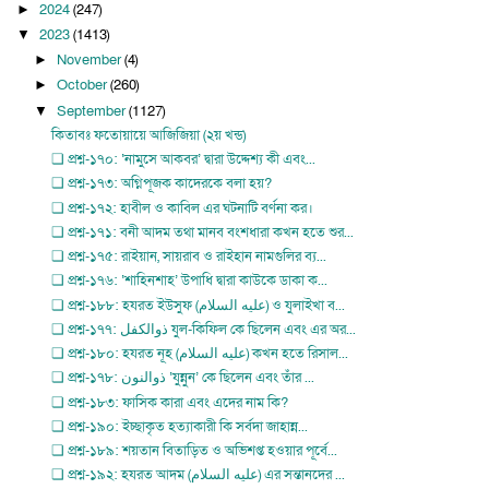
2024
(247)
►
2023
(1413)
▼
November
(4)
►
October
(260)
►
September
(1127)
▼
কিতাবঃ ফতোয়ায়ে আজিজিয়া (২য় খন্ড)
❏ প্রশ্ন-১৭০: ‘নামুসে আকবর’ দ্বারা উদ্দেশ্য কী এবং...
❏ প্রশ্ন-১৭৩: অগ্নিপূজক কাদেরকে বলা হয়?
❏ প্রশ্ন-১৭২: হাবীল ও কাবিল এর ঘটনাটি বর্ণনা কর।
❏ প্রশ্ন-১৭১: বনী আদম তথা মানব বংশধারা কখন হতে শুর...
❏ প্রশ্ন-১৭৫: রাইয়ান, সায়রাব ও রাইহান নামগুলির ব্য...
❏ প্রশ্ন-১৭৬: ‘শাহিনশাহ’ উপাধি দ্বারা কাউকে ডাকা ক...
❏ প্রশ্ন-১৮৮: হযরত ইউসুফ (عليه السلام) ও যুলাইখা ব...
❏ প্রশ্ন-১৭৭: ذوالكفل যুল-কিফিল কে ছিলেন এবং এর অর...
❏ প্রশ্ন-১৮০: হযরত নূহ (عليه السلام) কখন হতে রিসাল...
❏ প্রশ্ন-১৭৮: ذوالنون ‘যুন্নুন’ কে ছিলেন এবং তাঁর ...
❏ প্রশ্ন-১৮৩: ফাসিক কারা এবং এদের নাম কি?
❏ প্রশ্ন-১৯০: ইচ্ছাকৃত হত্যাকারী কি সর্বদা জাহান্ন...
❏ প্রশ্ন-১৮৯: শয়তান বিতাড়িত ও অভিশপ্ত হওয়ার পূর্বে...
❏ প্রশ্ন-১৯২: হযরত আদম (عليه السلام) এর সন্তানদের ...