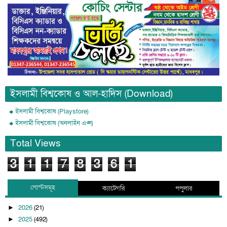
ইসলামী বিশ্বকোষ ও আল-হাদিস (Download)
ইসলামী বিশ্বকোষ (Playstore)
ইসলামী বিশ্বকোষ (অনলাইন এপ্স)
Total Views
3
1
1
7
8
3
6
1
পোস্টসমূহ
ক্যাটেগরি
পপুলার
2026
(21)
►
2025
(492)
►