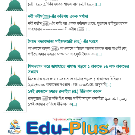
(رحمة الله), তিনি হযরত শাহজালাল (رحمة الله)
[...]
নবী করীম(ﷺ)-এঁর কতিপয় একক মর্যাদা
নবী করীম(ﷺ)-এঁর কতিপয় একক মর্যাদাসংগ্রহে: মুহাম্মদ তুহিনুর রহমান
শাহজাহান ========নবী করীম [ﷺ]
[...]
সৈয়দ বদরুদ্দোজা মাইজভাণ্ডারী (রহ.) এঁর স্মরণে
আওলাদে রাসূল (ﷺ), আওলাদে গাউছুল আজম হজরত বাবা ভাণ্ডারী (ক.)
গাউছে জমান হজরত মাওলানা শাহসূফী সৈয়দ বদর
[...]
মিসওয়াক করে জামায়াতে নামাজ পড়লে ১ রাকাতে ১৩ লক্ষ রাকাতের
সওয়াব
মিসওয়াক করে জামায়াতের সাথে নামাজ পড়লে ১ রাকাতের বিনিময়ে
১,৩২৩,০০০ রাকাতের সওয়াব। #Share✍ডা. মাসুম বি
[...]
১৭ই রমজানে হযরত রুকাইয়া (রা.) ইন্তিকাল করেন
রাসূলুল্লাহ ﷺ'র অতি প্রিয় কন্যা সাইয়্যিদাতুনা রুকাইয়া رضي الله عنها
১৭ই রমাদ্বান তারিখে ইন্তিকাল ক
[...]