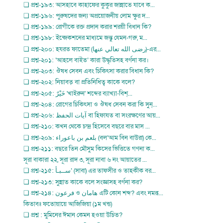
❏ প্রশ্ন-১৯৩: আসহাবে কাহাফের কুকুর জান্নাতে যাবে ক...
❏ প্রশ্ন-১৯৬: পুরুষদের জন্য অপ্রয়োজনীয় লোম ক্ষুর দ...
❏ প্রশ্ন-১৯৯: রোগীকে রক্ত প্রদান করার শরয়ী বিধান কি?
❏ প্রশ্ন-১৯৮: ইন্জেকশনের মাধ্যমে জন্তু যেমন-গরু, ম...
❏ প্রশ্ন-২০০: হযরত ফাতেমা (رضى الله تعالي عنها)-এর...
❏ প্রশ্ন-২০১: ‘আহলে বাইত’ কারা উদ্ধৃতিসহ বর্ণনা কর।
❏ প্রশ্ন-২০৩: ঔষধ সেবন এবং চিকিৎসা করার বিধান কি?
❏ প্রশ্ন-২০২: নিয়াবত্ বা প্রতিনিধিত্ব কাকে বলে?
❏ প্রশ্ন-২০৫: خَيْرٌ 'খাইরুন' শব্দের ব্যাখ্যা-বিশ্...
❏ প্রশ্ন-২০৪: রোগের চিকিৎসা ও ঔষধ সেবন করা কি সুন্...
❏ প্রশ্ন-২০৬: آيات الحفظ বা হিফাযত বা সংরক্ষণের আয়...
❏ প্রশ্ন-২১০: কখন থেকে চন্দ্র হিসেবে বছরে বার মাস ...
❏ প্রশ্ন-২০৯: بلعم بن باعوراء (বল‘আম বিন বাউরা) কে...
❏ প্রশ্ন-২১১: বছরে তিন মৌসুম কিসের ভিত্তিতে গণনা ক...
সূরা বাকারা ২২, সূরা রাদ ৩, সূরা নাবা ৬ নং আয়াতের ...
❏ প্রশ্ন-২১৫: ســبـأ‘ (সাবা) এর তাফসীর ও তাহকীক বর...
❏ প্রশ্ন-২১৩: সুন্নাত কাকে বলে সংজ্ঞাসহ বর্ণনা কর?
❏ প্রশ্ন-২১৪: فرعون ও هامان এটি কোন শব্দ? এবং নমরূ...
কিতাবঃ ফতোয়ায়ে আজিজিয়া (১ম খন্ড)
❏ প্রশ্ন : মুমিনের ঈমান কেমন হওয়া উচিত?