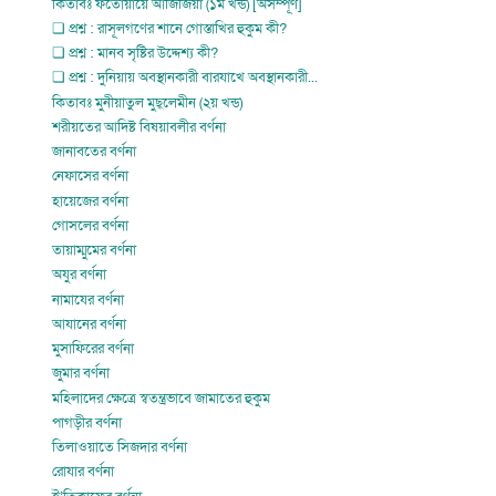
কিতাবঃ ফতোয়ায়ে আজিজিয়া (১ম খন্ড) [অসম্পূর্ণ]
❏ প্রশ্ন : রাসূলগণের শানে গোস্তাখির হুকুম কী?
❏ প্রশ্ন : মানব সৃষ্টির উদ্দেশ্য কী?
❏ প্রশ্ন : দুনিয়ায় অবস্থানকারী বারযাখে অবস্থানকারী...
কিতাবঃ মুনীয়াতুল মুছ্লেমীন (২য় খন্ড)
শরীয়তের আদিষ্ট বিষয়াবলীর বর্ণনা
জানাবতের বর্ণনা
নেফাসের বর্ণনা
হায়েজের বর্ণনা
গোসলের বর্ণনা
তায়াম্মুমের বর্ণনা
অযুর বর্ণনা
নামাযের বর্ণনা
আযানের বর্ণনা
মুসাফিরের বর্ণনা
জুমার বর্ণনা
মহিলাদের ক্ষেত্রে স্বতন্ত্রভাবে জামাতের হুকুম
পাগড়ীর বর্ণনা
তিলাওয়াতে সিজদার বর্ণনা
রোযার বর্ণনা