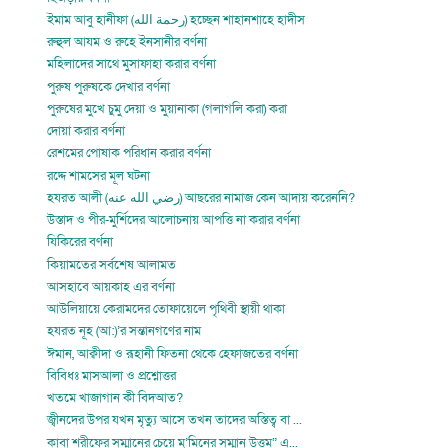
ইমাম আবু হানীফা (رحمة الله) হচ্ছেন শাহানশাহে হাদীস
রুহুল আযম ও রুহে ইনসানীর বর্ণনা
মহিলাদের সাথে মুসাফাহা করার বর্ণনা
পুরুষ পুরুষকে দেখার বর্ণনা
পুরুষের মুখে চুমু দেয়া ও মুয়ানাকা (গলাগলি করা) করা
দোয়া করার বর্ণনা
রেশমের পোষাক পরিধান করার বর্ণনা
রদ্দে শামসের মূল ঘটনা
হযরত আলী (رضي الله عنه) আছরের নামাজ কেন আদায় করেননি?
উস্তাদ ও পীর-মুর্শিদের আলোচনায় আপত্তি না করার বর্ণনা
যিকিরের বর্ণনা
কিয়ামতের সর্বশেষ আলামত
আসহাবে আয়কাহ এর বর্ণনা
আউলিয়ায়ে কেরামদের তোফায়েলে পৃথিবী স্থায়ী থাকা
হযরত নূহ (আ:)’র সন্তানগণের নাম
ঈমান, আক্বীদা ও রূহানী ফিতনা থেকে হেফাজতের বর্ণনা
বিবিধঃ মাসআলা ও প্রশ্নোত্তর
খতমে খাজাগান কী বিদআত?
জ্বীনদের উপর যখন মৃত্যু আসে তখন তাদের অস্তিত্ব বা ...
কাবা শরীফের সম্মানের চেয়ে মু’মিনের সম্মান উত্তম” এ...