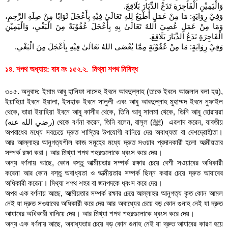
وَالْيَمِيْنِ الْفَاجِرَةِ تَدَعُ الدِّيَارَ بَلَاقِعَ.
وَفِيْ رِوَايَةٍ: مَا مِنْ عَمَلٍ أَطْيَعُ لِلهِ تَعَالَىٰ فِيْهِ بِأَعْجَلَ ثَوَابًا مِنْ صِلَةِ الرَّحِمِ، 
وَمَا مِنْ عَمَلٍ عُصِيَ اللهُ تَعَالَىٰ بِهِ بِأَعْجَلَ عُقُوْبَةً مِنَ الْبَغْيِ، وَالْيَمِيْنِ 
الْفَاجِرَةِ تَدَعُ الدِّيَارَ بَلَاقِعَ.
وَفِيْ رِوَايَةٍ: مَا مِنْ عُقُوْبَةٍ مِمَّا يُعْصَى اللهُ تَعَالَىٰ فِيْهِ بِأَعْجَلَ مِنَ الْبَغْي.
১৪. শপথ অধ্যায়: বাব নং ১৫২.২.  মিথ্যা শপথ নিষিদ্ধ
৩০৫. অনুবাদ: ইমাম আবু হানিফা নাসেহ ইবনে আবদুল্লাহ (তাকে ইবনে আজলান বলা হয়), 
ইয়াহিয়া ইবনে ইয়ালা, ইসহাক ইবনে সালুলী এবং আবু আবদুল্লাহ মুহাম্মদ ইবনে নুফাইল 
থেকে, তারা ইয়াহিয়া ইবনে আবু কাসীর থেকে, তিনি আবু সালমা থেকে, তিনি আবু হোরায়রা 
(رضي الله عنه) থেকে বর্ণনা করেন, তিনি বলেন, রাসূল (ﷺ)  এরশাদ করেন, যাবতীয় 
অপরাধের মধ্যে সবচেয়ে দ্রুত শাস্তির উপযোগী বানিয়ে দেয় অবাধ্যতা বা দেশদ্রোহীতা। 
আর আল্লাহর আনুগত্যশীল কাজ সমূহের মধ্যে দ্রুত সওয়াব প্রদানকারী হলো আত্মীয়তার 
সম্পর্ক রক্ষা করা। আর মিথ্যা শপথ শহরগুলোকে ধ্বংস করে দেয়। 
অন্য বর্ণনায় আছে, কোন বস্তু আত্মীয়তার সম্পর্ক রক্ষার চেয়ে বেশী সওয়াবের অধিকারী 
করেনা আর কোন বস্তু অবাধ্যতা ও আত্মীয়তার সম্পর্ক ছিন্ন করার চেয়ে দ্রুত আযাবের 
অধিকারী করেনা। মিথ্যা শপথ শহর বা জনপদকে ধ্বংস করে দেয়।
অপর এক বর্ণনায় আছে, আত্মীয়তার সম্পর্ক রক্ষার চেয়ে আল্লাহর আনুগত্য কৃত কোন আমল 
নেই যা দ্রুত সওয়াবের অধিকারী করে দেয় আর অবাধ্যের চেয়ে বড় কোন গুনাহ নেই যা দ্রুত 
আযাবের অধিকারী বানিয়ে দেয়। আর মিথ্যা শপথ শহরগুলোকে ধ্বংস করে দেয়।
অন্য এক বর্ণনায় আছে, অবাধ্যতার চেয়ে বড় কোন গুনাহ নেই যা দ্রুত আযাবের কারণ হয়ে 