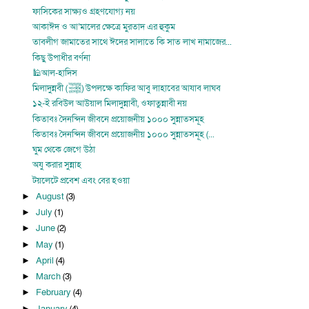
ফাসিকের সাক্ষ্যও গ্রহণযোগ্য নয়
আকাঈদ ও আ’মালের ক্ষেত্রে মুরতাদ এর হুকুম
তাবলীগ জামাতের সাথে ঈদের সালাতে কি সাত লাখ নামাজের...
কিছু উপাধীর বর্ণনা
🕌আল-হাদিস
মিলাদুন্নবী (ﷺ) উপলক্ষে কাফির আবু লাহাবের আযাব লাঘব
১২-ই রবিউল আউয়াল মিলাদুন্নাবী, ওফাতুন্নাবী নয়
কিতাবঃ দৈনন্দিন জীবনে প্রয়োজনীয় ১০০০ সুন্নাতসমূহ
কিতাবঃ দৈনন্দিন জীবনে প্রয়োজনীয় ১০০০ সুন্নাতসমূহ (...
ঘুম থেকে জেগে উঠা
অযু করার সুন্নাহ
টয়লেটে প্রবেশ এবং বের হওয়া
August
(3)
►
July
(1)
►
June
(2)
►
May
(1)
►
April
(4)
►
March
(3)
►
February
(4)
►
January
(4)
►