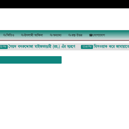
📂ভিডিও
📂ইসলামী আকিদা
📂অন্যান্য
📂প্রশ্ন-উত্তর
☎যোগাযোগ
সৈয়দ বদরুদ্দোজা মাইজভাণ্ডারী (রহ.) এঁর স্মরণে
মিসওয়াক করে জামায়াতে না
M
12:44 PM