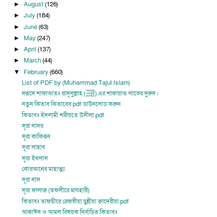
August
(126)
►
July
(184)
►
June
(63)
►
May
(247)
►
April
(137)
►
March
(44)
►
February
(660)
▼
List of PDF by (Muhammad Tajul Islam)
দরূদে শাফাআতঃ রাসূলুল্লাহ (ﷺ) এর শাফায়াত লাভের দুরুদ।
নতুন কিতাব কিতাবের pdf ডাউনলোড করুন
কিতাবঃ ইসলামী শরীয়তে উসীলা.pdf
সূরা নাসর
সূরা কাফিরূন
সূরা লাহাব
সূরা ইখলাস
কোরআনের মাহাত্ম্য
সূরা নাস
সূরা ফালাক্ব (তফসীরে মাযহারী)
কিতাবঃ তাফছীরে রেজভীয়া ছুন্নীয়া ক্বাদেরীয়া.pdf
আকাঈদ ও আমল বিষয়ক নির্বাচিত কিতাবঃ