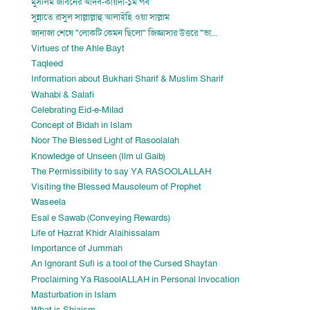
মুসলিম জীবনের আদব-কায়দা-১ম পর্ব
সুন্নাতে রাসুল সাল্লাল্লাহু আলাইহি ওয়া সাল্লাম
জানাজা শেষে "লোকটি কেমন ছিলো" জিজ্ঞাসার উত্তরে "ভা...
Virtues of the Ahle Bayt
Taqleed
Information about Bukhari Sharif & Muslim Sharif
Wahabi & Salafi
Celebrating Eid-e-Milad
Concept of Bidah in Islam
Noor The Blessed Light of Rasoolalah
Knowledge of Unseen (Ilm ul Gaib)
The Permissibility to say YA RASOOLALLAH
Visiting the Blessed Mausoleum of Prophet
Waseela
Esal e Sawab (Conveying Rewards)
Life of Hazrat Khidr Alaihissalam
Importance of Jummah
An Ignorant Sufi is a tool of the Cursed Shaytan
Proclaiming Ya RasoolALLAH in Personal Invocation
Masturbation in Islam