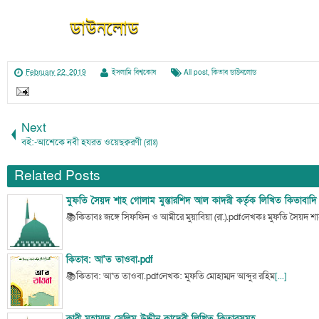
ডাউনলোড
February 22, 2019
ইসলামি বিশ্বকোষ
All post
,
কিতাব ডাউনলোড
Next
বই:-আশেকে নবী হযরত ওয়েছক্বরণী (রাঃ)
Related Posts
মুফতি সৈয়দ শাহ গোলাম মুস্তারশিদ আল কাদরী কর্তৃক লিখিত কিতাবাদি
📚কিতাবঃ জঙ্গে সিফফিন ও আমীরে মুয়াবিয়া (রা.).pdfলেখকঃ মুফতি সৈয়দ শ
কিতাব: আ'ত তাওবা.pdf
📚কিতাব: আ'ত তাওবা.pdfলেখক: মুফতি মোহাম্মদ আব্দুর রহিম
[...]