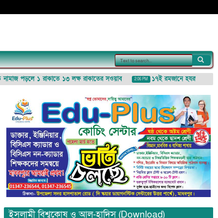
মাজ পড়লে ১ রাকাতে ১৩ লক্ষ রাকাতের সওয়াব
১৭ই রমজানে হযরত রুকাইয়া (রা
2:06 PM
ইসলামী বিশ্বকোষ ও আল-হাদিস (Download)