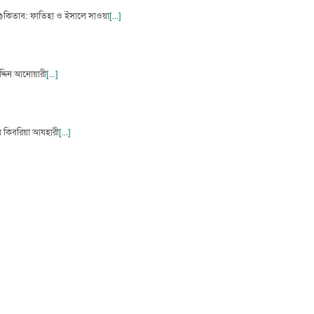
রী📚কিতাব: ফাতিহা ও ইসালে সাওয়া
[...]
দ্দিন আনোয়ারী
[...]
কিবরিয়া আযহারী
[...]