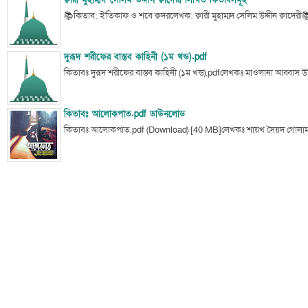
ক্বারী মুহাম্মদ সেলিম উদ্দীন ক্বাদেরী লিখিত কিতাবসমূহ
📚কিতাব: ই'তিকাফ ও শবে ক্বদরলেখক: ক্বারী মুহাম্মদ সেলিম উদ্দীন ক্বাদে
দুরূদ শরীফের বাস্তব কাহিনী (১ম খন্ড).pdf
কিতাবঃ দুরূদ শরীফের বাস্তব কাহিনী (১ম খন্ড).pdfলেখকঃ মাওলানা আব্বাস উ
কিতাবঃ আলোকপাত.pdf ডাউনলোড
কিতাবঃ আলোকপাত.pdf (Download) [40 MB]লেখকঃ শায়খ সৈয়দ গোলাম 