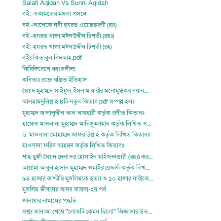
Salafi Aqidah Vs Sunni Aqidah
বই:-একামতের মসলা প্রসঙ্গে
বই:-আশেকে নবী হযরত ওয়েছক্বরণী (রাঃ)
বই:-হযরত খাজা মঈনউদ্দীন চিশতী (রহঃ)
বই:-হযরত খাজা মঈনউদ্দীন চিশতী (রহঃঃ)
বইঃ কিতাবুল বিদআহ.pdf
ফিরিঙ্গিবেশে ধ্বংসলীলা
কবিতাঃ রক্তে রঞ্জিত ইতিহাস
সৈয়দ মুহাম্মদ সাইফুল ইসলাম বারীর মনোমুগ্ধকর বয়ান...
আলহামদুলিল্লাহ ৪টি নতুন কিতাব pdf সম্পন্ন হলঃ
মুহাম্মদ জালালুদ্দীন আল আযহারী কর্তৃক প্রণীত কিতাবঃ
হাফেজ মাওলানা মুহাম্মদ আনিসুজ্জামান কর্তৃক লিখিত ও...
ড. মাওলানা মোহাম্মদ জাফর উল্লাহ কর্তৃক লিখিত কিতাবঃ
মাওলানা ফরিদ আহমদ কর্তৃক লিখিত কিতাবঃ
শাহ্ ছুফী সৈয়দ দেলাওর হোসাইন মাইজভান্ডারী (রহঃ) কর...
আল্লামা আবুল হাসান মুহাম্মদ ওমাইর রেজভী কর্তৃক লিখ...
৯৪ হাজার কাশ্মীরি মুসলিমকে হত্যা ও ১০ হাজার নারীকে...
মুসলিম জীবনের আদব কায়দা-২য় পর্ব
জানাযার নামাযের পদ্ধতি
প্রশ্নঃ জানাজা শেষে "লোকটি কেমন ছিলো" জিজ্ঞাসার উত...