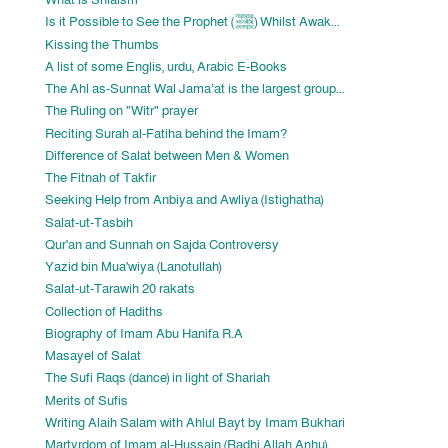
What is Shiaism
Is it Possible to See the Prophet (ﷺ) Whilst Awak...
Kissing the Thumbs
A list of some Englis, urdu, Arabic E-Books
The Ahl as-Sunnat Wal Jama’at is the largest group...
The Ruling on "Witr" prayer
Reciting Surah al-Fatiha behind the Imam?
Difference of Salat between Men & Women
The Fitnah of Takfir
Seeking Help from Anbiya and Awliya (Istighatha)
Salat-ut-Tasbih
Qur'an and Sunnah on Sajda Controversy
Yazid bin Mua'wiya (Lanotullah)
Salat-ut-Tarawih 20 rakats
Collection of Hadiths
Biography of Imam Abu Hanifa R.A
Masayel of Salat
The Sufi Raqs (dance) in light of Shariah
Merits of Sufis
Writing Alaih Salam with Ahlul Bayt by Imam Bukhari
Martyrdom of Imam al-Hussain (Radhi Allah Anhu)