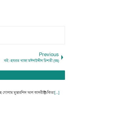
Previous
বই:-হযরত খাজা মঈনউদ্দীন চিশতী (রহঃঃ)
াহ গোলাম মুস্তারশিদ আল কাদরী📚কিতা
[...]