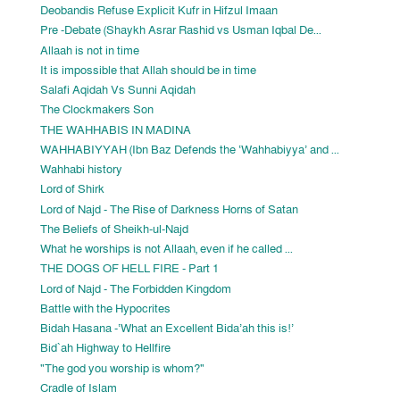
Deobandis Refuse Explicit Kufr in Hifzul Imaan
Pre -Debate (Shaykh Asrar Rashid vs Usman Iqbal De...
Allaah is not in time
It is impossible that Allah should be in time
Salafi Aqidah Vs Sunni Aqidah
The Clockmakers Son
THE WAHHABIS IN MADINA
WAHHABIYYAH (Ibn Baz Defends the ‘Wahhabiyya’ and ...
Wahhabi history
Lord of Shirk
Lord of Najd - The Rise of Darkness Horns of Satan
The Beliefs of Sheikh-ul-Najd
What he worships is not Allaah, even if he called ...
THE DOGS OF HELL FIRE - Part 1
Lord of Najd - The Forbidden Kingdom
Battle with the Hypocrites
Bidah Hasana -‘What an Excellent Bida’ah this is!’
Bid`ah Highway to Hellfire
"The god you worship is whom?"
Cradle of Islam