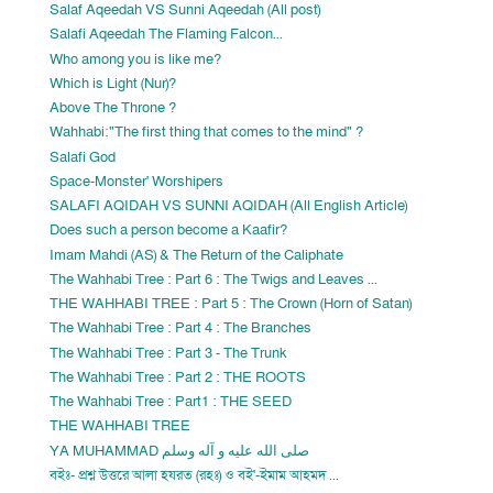
Salaf Aqeedah VS Sunni Aqeedah (All post)
Salafi Aqeedah The Flaming Falcon...
Who among you is like me?
Which is Light (Nur)?
Above The Throne ?
Wahhabi:"The first thing that comes to the mind" ?
Salafi God
Space-Monster' Worshipers
SALAFI AQIDAH VS SUNNI AQIDAH (All English Article)
Does such a person become a Kaafir?
Imam Mahdi (AS) & The Return of the Caliphate
The Wahhabi Tree : Part 6 : The Twigs and Leaves ...
THE WAHHABI TREE : Part 5 : The Crown (Horn of Satan)
The Wahhabi Tree : Part 4 : The Branches
The Wahhabi Tree : Part 3 - The Trunk
The Wahhabi Tree : Part 2 : THE ROOTS
The Wahhabi Tree : Part1 : THE SEED
THE WAHHABI TREE
YA MUHAMMAD صلى الله عليه و آله وسلم
বইঃ- প্রশ্ন উত্তরে আলা হযরত (রহঃ) ও বই'-ইমাম আহমদ ...