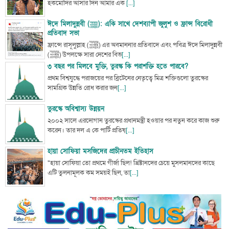
হকমোদির আসার দিন আমার এক
[...]
ঈদে মিলাদুন্নবী (ﷺ): একি সাথে দেশব্যাপী জুলুশ ও ফ্রান্স বিরোধী
প্রতিবাদ সভা
ফ্রান্সে রাসূলুল্লাহ (ﷺ) এর অবমাননার প্রতিবাদে এবং পবিত্র ঈদে মিলাদুন্নবী
(ﷺ) উপলক্ষে সারা দেশের বিভ
[...]
৩ বছর পর মিলবে মুক্তি, তুরস্ক কি পরাশক্তি হতে পারবে?
প্রথম বিশ্বযুদ্ধে পরাজয়ের পর ব্রিটেনের নেতৃত্বে মিত্র শক্তিগুলো তুরস্কের
সামগ্রিক উন্নতি রোধ করার জন
[...]
তুরস্কে অবিশ্বাস্য উন্নয়ন
২০০২ সালে এরদোগান তুরস্কের প্রধানমন্ত্রী হওয়ার পর নতুন করে কাজ শুরু
করেন। তার দল এ কে পার্টি প্রতিষ্
[...]
হায়া সোফিয়া মসজিদের প্রাচীনতম ইতিহাস
"হায়া সোফিয়া তো প্রথমে গীর্জা ছিল! খ্রিষ্টানদের চেয়ে মুসলমানদের কাছে
এটি তুলনামূলক কম সময়ই ছিল, তা
[...]