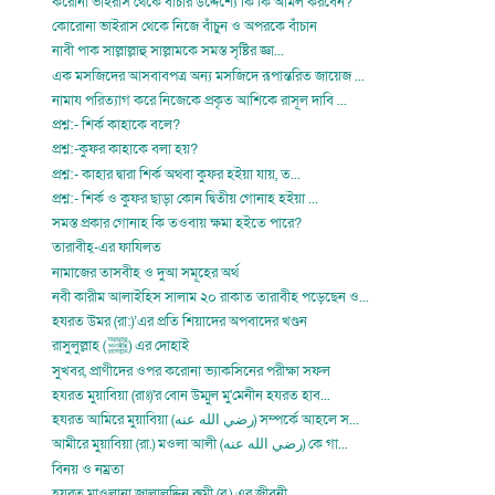
করোনা ভাইরাস থেকে বাঁচার উদ্দেশ্যে কি কি আমল করবেন?
কোরোনা ভাইরাস থেকে নিজে বাঁচুন ও অপরকে বাঁচান
নাবী পাক সাল্লাল্লাহু সাল্লামকে সমস্ত সৃষ্টির জ্ঞা...
এক মসজিদের আসবাবপত্র অন্য মসজিদে রূপান্তরিত জায়েজ ...
নামায পরিত্যাগ করে নিজেকে প্রকৃত আশিকে রাসূল দাবি ...
প্রশ্ন:- শির্ক কাহাকে বলে?
প্রশ্ন:-কুফর কাহাকে বলা হয়?
প্রশ্ন:- কাহার দ্বারা শির্ক অথবা কুফর হইয়া যায়, ত...
প্রশ্ন:- শির্ক ও কুফর ছাড়া কোন দ্বিতীয় গোনাহ হইয়া ...
সমস্ত প্রকার গোনাহ কি তওবায় ক্ষমা হইতে পারে?
তারাবীহ্-এর ফাযিলত
নামাজের তাসবীহ ও দুআ সমূহের অর্থ
নবী কারীম আলাইহিস সালাম ২০ রাকাত তারাবীহ পড়েছেন ও...
হযরত উমর (রা:)’এর প্রতি শিয়াদের অপবাদের খণ্ডন
রাসুলুল্লাহ (ﷺ) এর দোহাই
সুখবর, প্রাণীদের ওপর করোনা ভ্যাকসিনের পরীক্ষা সফল
হযরত মুয়াবিয়া (রাঃ)'র বোন উম্মুল মু'মেনীন হযরত হাব...
হযরত আমিরে মুয়াবিয়া (رضي الله عنه) সম্পর্কে আহলে স...
আমীরে মুয়াবিয়া (রা.) মওলা আলী (رضي الله عنه) কে গা...
বিনয় ও নম্রতা
হযরত মাওলানা জালালুদ্দিন রুমী (র.) এর জীবনী