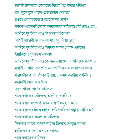
হক্কানী উলামায়ে কেরামের বিরোধিতা করার পরিণাম
ত্রাণ লুটেপুটে খাচ্ছে চেয়ারম্যান মেম্বাররা
রওজা মোবারকের উপর জানালা কেন?
হযরত শাহসূফী সৈয়দ বদরুদ্দোজা মাইজভাণ্ডারী (রহ.) এর...
আমীরে মুয়াবিয়া (রা.) কি মদ্যপ ছিলেন?
বিশিষ্ট সাহাবী হযরত আমিরে মুয়াবীয়া (রা.)
আমিরে মুয়াবিয়া (রা.) বিষয়ক সকল পোস্ট একত্রেঃ
ইয়াজিদের ঘৃণ্যতম অপরাধ
আমিরে মুয়াবীয়া (রা.) কে বদদোয়া দেয়ার অভিযোগের খন্ডন
মুয়াবীয়া রাযি: এর প্রতি মদ্যপায়ীতার অভিযোগের খণ্ডন
মহামারীর কারণ, বাঁচার উপায়, এ সময় করণীয় বর্জনীয়ঃ
মহামারী বিষয়ক হাদিস
দরূদ শরিফ পাঠের ফযিলত
শবে বরাতের ফজিলত, করণীয়, বর্জনীয়ঃ
শবে বরাত সম্পর্কে সকল পোস্টসমূহ একত্রে
শবে বরাতের দিনে হালুয়া রুটি তৈরি কতোটুকু যৌক্তিক?
শবে বরাতের আমল ও ফজিলত
বিদআত কাকে বলে? লাইসা মিনহু'র উৎকৃষ্ট ব্যাখ্যা
হাদিসের আলোকে শবে বরাতঃ
শবে বরা'তের ফযীলত