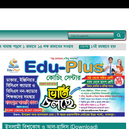
মাজ পড়লে ১ রাকাতে ১৩ লক্ষ রাকাতের সওয়াব
১৭ই রমজানে হযরত রুকাইয়া (রা
2:06 PM
ইসলামী বিশ্বকোষ ও আল-হাদিস (Download)