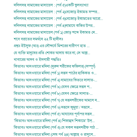
দলিলসহ নামাজের মাসায়েল : (পর্ব ৫)একটি ভুলব্যাখ্যা
দলিলসহ নামাজের মাসায়েল : (পর্ব ২)বেজোড় ইকামত সম্পর...
দলিলসহ নামাজের মাসায়েল : (পর্ব ৩)বেজোড় ইকামতের আরো...
দলিলসহ নামাজের মাসায়েল : (পর্ব ৪)নামাযে কব্জির উপর...
দলিলসহ নামাজের মাসায়েল (পর্ব ১) জোড় শব্দে ইকামত দে...
শবে বরাতের সমর্থনে ২২ টি হাদীসঃ
প্রশ্নঃ ইউসুফ (আঃ) এর সৌন্দর্যে মিশরের নারীগণ হাত ...
যে ব্যক্তি মানুষের প্রতি শোকর আদায় করে না, সে আল্ল...
খাবারের আদব ও ইসলামী পদ্ধতিঃ
কিতাবঃ আনওয়ারে মদিনা (দুরুদ শরীফের ফজিলত) (সম্পূর্ণ)
কিতাবঃ আনওয়ারে মদিনা (পর্ব ১) দরূদ পাঠের হাকিকত ও...
কিতাবঃ আনওয়ারে মদিনা (পর্ব ২) নামাযের ভিতরে সালাত-...
কিতাবঃ আনওয়ারে মদিনা (পর্ব ৯) যেসব ক্ষেত্রে দরূদ প...
কিতাবঃ আনওয়ারে মদিনা (পর্ব ৮) যেসব ক্ষেত্রে সালাত-...
কিতাবঃ আনওয়ারে মদিনা (পর্ব ৭) যে দরূদশরীফের আমলে ন...
কিতাবঃ আনওয়ারে মদিনা (পর্ব ৬) দরূদে জুমুয়া / দরূদে...
কিতাবঃ আনওয়ারে মদিনা (পর্ব ৫) আযানের পূর্বাপর দরূদ...
‘কিতাবঃ আনওয়ারে মদিনা (পর্ব ৪) শিফাহুস শিকামে’ উল্...
কিতাবঃ আনওয়ারে মদিনা (পর্ব ৩) যে সকল দরূদশরীফ পাঠ ...
কিতাবঃ আনওয়ারে মদিনা (শেষ পর্ব ২৪) আল্লাহ ও রাসূলে...