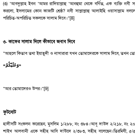
(৩) ‘আবদুল্লাহ ইবন ‘আমর রাদিয়াল্লাহু ‘আনহুমা থেকে বর্ণিত, এক ব্যক্তি নবী সা
করলো, ইসলামের কোন কাজটি শ্রেষ্ঠ? নবী সাল্লাল্লাহু আলাইহি ওয়াসাল্লাম ব
পরিচিত-অপরিচিত সকলকে সালাম দিবে।”[8]
৩. কাফের সালাম দিলে কীভাবে জবাব দিবে
“আহলে কিতাব তথা ইয়াহূদী ও নাসারারা যখন তোমাদেরকে সালাম দিবে, তখন তো
«وَعَلَيْكُمْ»
“আর তোমাদেরও উপর।”[9]
ফুটনোট
হাদীসটি সংকলন করেছেন, মুসলিম ১/২৮৮, নং ৩৮৪।আবূ দাউদ ২/২১৮, নং
শাইখ আলবানী একে সহীহ আবি দাঊদে ২/৩৮৩, সহীহ বলেছেন।তিরমিযী, ৫/৫৫