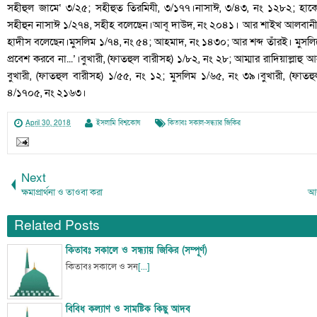
সহীহুল জামে‘ ৩/২৫; সহীহুত তিরমিযী, ৩/১৭৭।নাসাঈ, ৩/৪৩, নং ১২৮২; 
সহীহুন নাসাঈ ১/২৭৪, সহীহ বলেছেন।আবূ দাউদ, নং ২০৪১। আর শাইখ আলবানী
হাদীস বলেছেন।মুসলিম ১/৭৪, নং ৫৪; আহমাদ, নং ১৪৩০; আর শব্দ তাঁরই। মুসলিমের 
প্রবেশ করবে না...’।বুখারী, (ফাতহুল বারীসহ) ১/৮২, নং ২৮; আম্মার রাদিয়াল্লাহু
বুখারী, (ফাতহুল বারীসহ) ১/৫৫, নং ১২; মুসলিম ১/৬৫, নং ৩৯।বুখারী, (ফাত
৪/১৭০৫, নং ২১৬৩।
April 30, 2018
ইসলামি বিশ্বকোষ
কিতাবঃ সকাল-সন্ধ্যার জিকির
Next
ক্ষমাপ্রার্থনা ও তাওবা করা
আল
Related Posts
কিতাবঃ সকালে ও সন্ধ্যায় জিকির (সম্পূর্ণ)
কিতাবঃ সকালে ও সন
[...]
বিবিধ কল্যাণ ও সামষ্টিক কিছু আদব