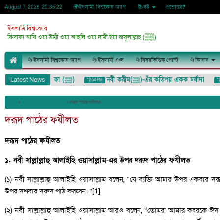
🌍ইসলামী বিশ্বকোষ অ্যাপ
📚বই
প্রশ্নোত্তর❓
August 7, 2026
20:35:23
ইসলামি বিশ্বকোষ
ফিদাকা আবি ওয়া উম্মী ওয়া আহলি ওয়া দামী ইয়া রাসূলাল্লাহ (ﷺ)
📂ইসলামী বিশ্বকোষ অ্যাপ
📂ইসলামী এপ্স
📂বিষয়ভিত্তিক পোস্ট
📂কিতাব
Latest News
আজমতে মুস্তফা (ﷺ)
নবী করীম(ﷺ)-এঁর কতিপয় একক মর্যাদা
5 PM
12:54 PM
12:52 P
»
কিতাবঃ সকাল-সন্ধ্যার জিকির
»
দরূদ পাঠের ফযীলত
দরূদ পাঠের ফযীলত
দরূদ পাঠের ফযীলত
১. নবী সাল্লাল্লাহু আলাইহি ওয়াসাল্লাম-এর উপর দরূদ পাঠের ফযীলত
(১) নবী সাল্লাল্লাহু আলাইহি ওয়াসাল্লাম বলেন, “যে ব্যক্তি আমার উপর একবার দ
উপর দশবার দরুদ পাঠ করবেন।”[1]
(২) নবী সাল্লাল্লাহু আলাইহি ওয়াসাল্লাম আরও বলেন, “তোমরা আমার কবরকে ঈদ