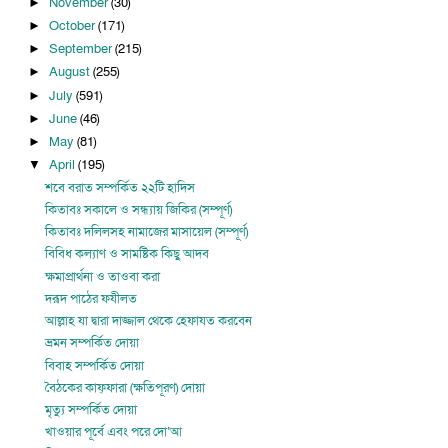
November
(30)
►
October
(171)
►
September
(215)
►
August
(255)
►
July
(591)
►
June
(46)
►
May
(81)
►
April
(195)
▼
শবে বরাত সম্পর্কিত ২২টি হাদিস
কিতাবঃ সকালে ও সন্ধ্যায় জিকির (সম্পূর্ণ)
কিতাবঃ দলিলসহ নামাজের মাসায়েল (সম্পূর্ণ)
বিবিধ কল্যাণ ও সামষ্টিক কিছু আদব
ক্ষমাপ্রার্থনা ও তাওবা করা
দরূদ পাঠের ফযীলত
আল্লাহ যা দ্বারা দাজ্জাল থেকে হেফাযত করবেন
ভ্রমন সম্পর্কিত দোয়া
বিবাহ সম্পর্কিত দোয়া
বৈঠকের কাফ্‌ফারা (ক্ষতিপূরণ) দোয়া
মৃত্যু সম্পর্কিত দোয়া
খাওয়ার পূর্বে এবং পরে দো‘আ