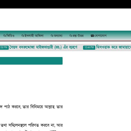
📂ভিডিও
📂ইসলামী আকিদা
📂অন্যান্য
📂প্রশ্ন-উত্তর
☎যোগাযোগ
সৈয়দ বদরুদ্দোজা মাইজভাণ্ডারী (রহ.) এঁর স্মরণে
মিসওয়াক করে জামায়াতে না
M
12:44 PM
রূদ পাঠ করবে, তার বিনিময়ে আল্লাহ্ তার
 তথা সম্মিলনস্থলে পরিণত করবে না, আর