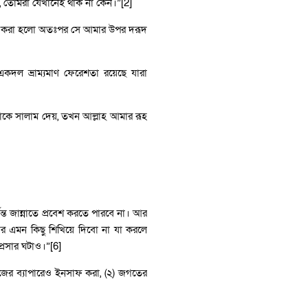
 তোমরা যেখানেই থাক না কেন।”[2]
্লেখ করা হলো অতঃপর সে আমার উপর দরূদ
র একদল ভ্রাম্যমাণ ফেরেশতা রয়েছে যারা
 আমাকে সালাম দেয়, তখন আল্লাহ আমার রূহ
্যন্ত জান্নাতে প্রবেশ করতে পারবে না। আর
ের এমন কিছু শিখিয়ে দিবো না যা করলে
্রসার ঘটাও।”[6]
নিজের ব্যাপারেও ইনসাফ করা, (২) জগতের