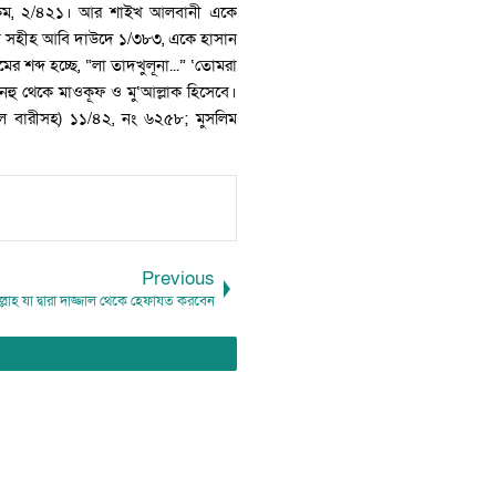
হাকেম, ২/৪২১। আর শাইখ আলবানী একে
 সহীহ আবি দাউদে ১/৩৮৩, একে হাসান
শব্দ হচ্ছে, “লা তাদখুলূনা...” ‘তোমরা
 আনহু থেকে মাওকূফ ও মু‘আল্লাক হিসেবে।
হুল বারীসহ) ১১/৪২, নং ৬২৫৮; মুসলিম
Previous
্লাহ যা দ্বারা দাজ্জাল থেকে হেফাযত করবেন