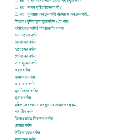
❏ প্রশ্ন : রাসূলগণের শানে গোস্তাখির হুকুম কী?
❏ প্রশ্ন : মানব সৃষ্টির উদ্দেশ্য কী?
❏ প্রশ্ন : দুনিয়ায় অবস্থানকারী বারযাখে অবস্থানকারী...
কিতাবঃ মুনীয়াতুল মুছ্লেমীন (২য় খন্ড)
শরীয়তের আদিষ্ট বিষয়াবলীর বর্ণনা
জানাবতের বর্ণনা
নেফাসের বর্ণনা
হায়েজের বর্ণনা
গোসলের বর্ণনা
তায়াম্মুমের বর্ণনা
অযুর বর্ণনা
নামাযের বর্ণনা
আযানের বর্ণনা
মুসাফিরের বর্ণনা
জুমার বর্ণনা
মহিলাদের ক্ষেত্রে স্বতন্ত্রভাবে জামাতের হুকুম
পাগড়ীর বর্ণনা
তিলাওয়াতে সিজদার বর্ণনা
রোযার বর্ণনা
ই’তিকাফের বর্ণনা
যাকাতের বর্ণনা