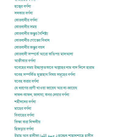
হজ্বের বর্ণনা
সদকার বর্ণনা
কোরবানীর বর্ণনা
কোরবানীর সময়
কোরবানীর জন্তুর বৈশিষ্ট্য
কোরবানীর গোস্তের বিধান
কোরবানীর জন্তুর বয়স
কোরবানী সম্পর্কে আরো কতিপয় মাসআলা
আক্বীকার বর্ণনা
যবেহের সময় ইচ্ছাকৃতভাবে আল্লাহর নাম বাদ দিলে হারাম
যবেহ সম্পর্কিত মুস্তাহাব বিষয় সমূহের বর্ণনা
যবেহ করার বর্ণনা
যে ধরণের প্রাণী খাওয়া জায়েয আর না-জায়েয
দাফন-কাফন, জানাযা, কবর দেয়ার বর্ণনা
শহীদদের বর্ণনা
মাছের বর্ণনা
বিবাহের বর্ণনা
ভিক্ষা করা নিন্দনীয়
হিজড়ার বর্ণনা
ইমাম আবু হানীফা (رحمة الله) হচ্ছেন শাহানশাহে হাদীস