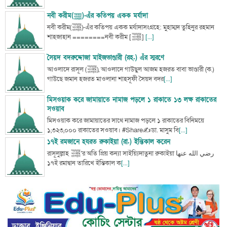
নবী করীম(ﷺ)-এঁর কতিপয় একক মর্যাদা
নবী করীম(ﷺ)-এঁর কতিপয় একক মর্যাদাসংগ্রহে: মুহাম্মদ তুহিনুর রহমান
শাহজাহান ========নবী করীম [ﷺ]
[...]
সৈয়দ বদরুদ্দোজা মাইজভাণ্ডারী (রহ.) এঁর স্মরণে
আওলাদে রাসূল (ﷺ), আওলাদে গাউছুল আজম হজরত বাবা ভাণ্ডারী (ক.)
গাউছে জমান হজরত মাওলানা শাহসূফী সৈয়দ বদর
[...]
মিসওয়াক করে জামায়াতে নামাজ পড়লে ১ রাকাতে ১৩ লক্ষ রাকাতের
সওয়াব
মিসওয়াক করে জামায়াতের সাথে নামাজ পড়লে ১ রাকাতের বিনিময়ে
১,৩২৩,০০০ রাকাতের সওয়াব। #Share✍ডা. মাসুম বি
[...]
১৭ই রমজানে হযরত রুকাইয়া (রা.) ইন্তিকাল করেন
রাসূলুল্লাহ ﷺ'র অতি প্রিয় কন্যা সাইয়্যিদাতুনা রুকাইয়া رضي الله عنها
১৭ই রমাদ্বান তারিখে ইন্তিকাল ক
[...]