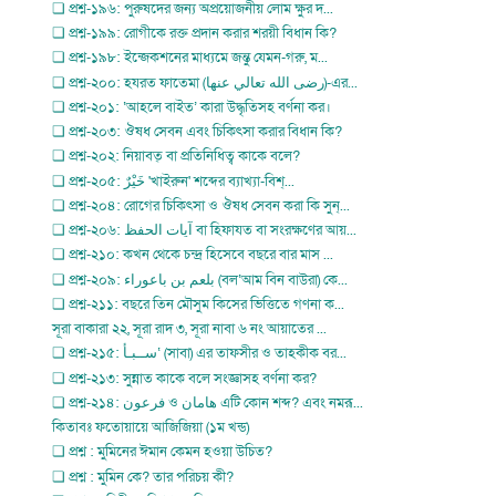
❏ প্রশ্ন-১৯৬: পুরুষদের জন্য অপ্রয়োজনীয় লোম ক্ষুর দ...
❏ প্রশ্ন-১৯৯: রোগীকে রক্ত প্রদান করার শরয়ী বিধান কি?
❏ প্রশ্ন-১৯৮: ইন্জেকশনের মাধ্যমে জন্তু যেমন-গরু, ম...
❏ প্রশ্ন-২০০: হযরত ফাতেমা (رضى الله تعالي عنها)-এর...
❏ প্রশ্ন-২০১: ‘আহলে বাইত’ কারা উদ্ধৃতিসহ বর্ণনা কর।
❏ প্রশ্ন-২০৩: ঔষধ সেবন এবং চিকিৎসা করার বিধান কি?
❏ প্রশ্ন-২০২: নিয়াবত্ বা প্রতিনিধিত্ব কাকে বলে?
❏ প্রশ্ন-২০৫: خَيْرٌ 'খাইরুন' শব্দের ব্যাখ্যা-বিশ্...
❏ প্রশ্ন-২০৪: রোগের চিকিৎসা ও ঔষধ সেবন করা কি সুন্...
❏ প্রশ্ন-২০৬: آيات الحفظ বা হিফাযত বা সংরক্ষণের আয়...
❏ প্রশ্ন-২১০: কখন থেকে চন্দ্র হিসেবে বছরে বার মাস ...
❏ প্রশ্ন-২০৯: بلعم بن باعوراء (বল‘আম বিন বাউরা) কে...
❏ প্রশ্ন-২১১: বছরে তিন মৌসুম কিসের ভিত্তিতে গণনা ক...
সূরা বাকারা ২২, সূরা রাদ ৩, সূরা নাবা ৬ নং আয়াতের ...
❏ প্রশ্ন-২১৫: ســبـأ‘ (সাবা) এর তাফসীর ও তাহকীক বর...
❏ প্রশ্ন-২১৩: সুন্নাত কাকে বলে সংজ্ঞাসহ বর্ণনা কর?
❏ প্রশ্ন-২১৪: فرعون ও هامان এটি কোন শব্দ? এবং নমরূ...
কিতাবঃ ফতোয়ায়ে আজিজিয়া (১ম খন্ড)
❏ প্রশ্ন : মুমিনের ঈমান কেমন হওয়া উচিত?
❏ প্রশ্ন : মুমিন কে? তার পরিচয় কী?