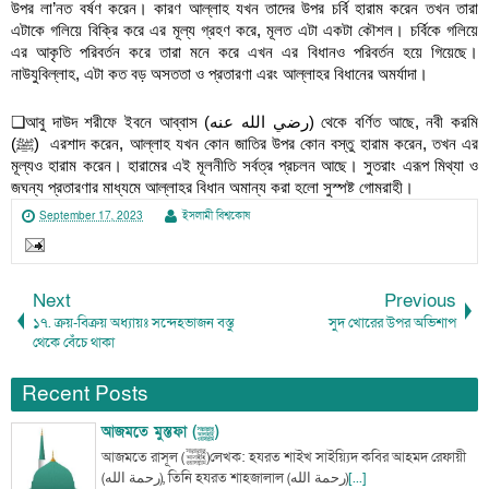
উপর লা’নত বর্ষণ করেন। কারণ আল্লাহ যখন তাদের উপর চর্বি হারাম করেন তখন তারা 
এটাকে গলিয়ে বিক্রি করে এর মূল্য গ্রহণ করে, মূলত এটা একটা কৌশল। চর্বিকে গলিয়ে 
এর আকৃতি পরিবর্তন করে তারা মনে করে এখন এর বিধানও পরিবর্তন হয়ে গিয়েছে। 
নাউযুবিল্লাহ, এটা কত বড় অসততা ও প্রতারণা এরং আল্লাহর বিধানের অমর্যাদা। 
❏আবু দাউদ শরীফে ইবনে আব্বাস (رضي الله عنه) থেকে বর্ণিত আছে, নবী করমি 
(ﷺ)  এরশাদ করেন, আল্লাহ যখন কোন জাতির উপর কোন বস্তু হারাম করেন, তখন এর 
মূল্যও হারাম করেন। হারামের এই মূলনীতি সর্বত্র প্রচলন আছে। সুতরাং এরূপ মিথ্যা ও 
জঘন্য প্রতারণার মাধ্যমে আল্লাহর বিধান অমান্য করা হলো সুস্পষ্ট গোমরাহী।
September 17, 2023
ইসলামী বিশ্বকোষ
Next
Previous
১৭. ক্রয়-বিক্রয় অধ্যায়ঃ সন্দেহভাজন বস্তু
সুদ খোরের উপর অভিশাপ
থেকে বেঁচে থাকা
Recent Posts
আজমতে মুস্তফা (ﷺ)
আজমতে রাসূল (ﷺ)লেখক: হযরত শাইখ সাইয়্যিদ কবির আহমদ রেফায়ী
(رحمة الله), তিনি হযরত শাহজালাল (رحمة الله)
[...]