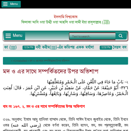
Menu
ইসলামি বিশ্বকোষ
ফিদাকা আবি ওয়া উম্মী ওয়া আহলি ওয়া দামী ইয়া রাসূলাল্লাহ (ﷺ)
Menu
আজমতে মুস্তফা (ﷺ)
নবী করীম(ﷺ)-এঁর কতিপয় একক মর্যাদা
সৈয়দ বদরুদ্দোজ
12:54 PM
12:52 PM
লুমাযাহ (لُمَزَة) : ইশারা-ইঙ্গিতেও কাউকে অপমান/তুচ্ছ করা
» »Unlabelled »
মদ ও এর সাথে সম্পর্কিতদের উপর অভিশাপ
মদ ও এর সাথে সম্পর্কিতদের উপর অভিশাপ
২- بَابُ مَا جَاءَ فِي اللَّعْنِ عَلَى الْـخَمْرِ وَمُتَعَلَّقِيْهَا
٣٢٦- أَبُوْ حَنِيْفَةَ: عَنْ حَمَّادٍ، عَنْ سَعِيْدِ بْنِ جُبَيْرٍ، عَنِ ابْنِ عُمَرَ ، قَالَ: لُعِنَتِ 
الْـخَمْرُ، وَعَاصِرُهَا، وَسَاقِيْهَا، وَشَارِبُهَا، وَبَائِعُهَا، وَمُشْتَرِيْهَا.
বাব নং ১৬৭. ২. মদ ও এর সাথে সম্পর্কিতদের উপর অভিশাপ
৩২৬. অনুবাদ: ইমাম আবু হানিফা হাম্মাদ থেকে, তিনি সাঈদ ইবনে জুবাইর থেকে, তিনি ইবনে 
ওমর (رضي الله عنه) থেকে বর্ণনা করেন, তিনি বলেন, মদ, মদ প্রস্তুতকারী, মদ 