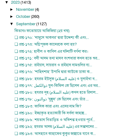
2023
(1413)
▼
November
(4)
►
October
(260)
►
September
(1127)
▼
কিতাবঃ ফতোয়ায়ে আজিজিয়া (২য় খন্ড)
❏ প্রশ্ন-১৭০: ‘নামুসে আকবর’ দ্বারা উদ্দেশ্য কী এবং...
❏ প্রশ্ন-১৭৩: অগ্নিপূজক কাদেরকে বলা হয়?
❏ প্রশ্ন-১৭২: হাবীল ও কাবিল এর ঘটনাটি বর্ণনা কর।
❏ প্রশ্ন-১৭১: বনী আদম তথা মানব বংশধারা কখন হতে শুর...
❏ প্রশ্ন-১৭৫: রাইয়ান, সায়রাব ও রাইহান নামগুলির ব্য...
❏ প্রশ্ন-১৭৬: ‘শাহিনশাহ’ উপাধি দ্বারা কাউকে ডাকা ক...
❏ প্রশ্ন-১৮৮: হযরত ইউসুফ (عليه السلام) ও যুলাইখা ব...
❏ প্রশ্ন-১৭৭: ذوالكفل যুল-কিফিল কে ছিলেন এবং এর অর...
❏ প্রশ্ন-১৮০: হযরত নূহ (عليه السلام) কখন হতে রিসাল...
❏ প্রশ্ন-১৭৮: ذوالنون ‘যুন্নুন’ কে ছিলেন এবং তাঁর ...
❏ প্রশ্ন-১৮৩: ফাসিক কারা এবং এদের নাম কি?
❏ প্রশ্ন-১৯০: ইচ্ছাকৃত হত্যাকারী কি সর্বদা জাহান্ন...
❏ প্রশ্ন-১৮৯: শয়তান বিতাড়িত ও অভিশপ্ত হওয়ার পূর্বে...
❏ প্রশ্ন-১৯২: হযরত আদম (عليه السلام) এর সন্তানদের ...
❏ প্রশ্ন-১৯৩: আসহাবে কাহাফের কুকুর জান্নাতে যাবে ক...