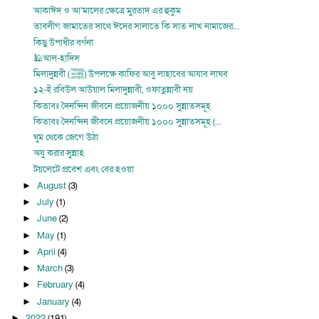
আকাঈদ ও আ’মালের ক্ষেত্রে মুরতাদ এর হুকুম
তাবলীগ জামাতের সাথে ঈদের সালাতে কি সাত লাখ নামাজের...
কিছু উপাধীর বর্ণনা
🕌আল-হাদিস
মিলাদুন্নবী (ﷺ) উপলক্ষে কাফির আবু লাহাবের আযাব লাঘব
১২-ই রবিউল আউয়াল মিলাদুন্নাবী, ওফাতুন্নাবী নয়
কিতাবঃ দৈনন্দিন জীবনে প্রয়োজনীয় ১০০০ সুন্নাতসমূহ
কিতাবঃ দৈনন্দিন জীবনে প্রয়োজনীয় ১০০০ সুন্নাতসমূহ (...
ঘুম থেকে জেগে উঠা
অযু করার সুন্নাহ
টয়লেটে প্রবেশ এবং বের হওয়া
August
(3)
►
July
(1)
►
June
(2)
►
May
(1)
►
April
(4)
►
March
(3)
►
February
(4)
►
January
(4)
►
2022
(191)
►