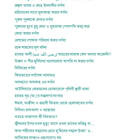
রুহুল আযম ও রুহে ইনসানীর বর্ণনা
মহিলাদের সাথে মুসাফাহা করার বর্ণনা
পুরুষ পুরুষকে দেখার বর্ণনা
পুরুষের মুখে চুমু দেয়া ও মুয়ানাকা (গলাগলি করা) করা
দোয়া করার বর্ণনা
রেশমের পোষাক পরিধান করার বর্ণনা
রদ্দে শামসের মূল ঘটনা
হযরত আলী (رضي الله عنه) আছরের নামাজ কেন আদায় করেননি?
উস্তাদ ও পীর-মুর্শিদের আলোচনায় আপত্তি না করার বর্ণনা
যিকিরের বর্ণনা
কিয়ামতের সর্বশেষ আলামত
আসহাবে আয়কাহ এর বর্ণনা
আউলিয়ায়ে কেরামদের তোফায়েলে পৃথিবী স্থায়ী থাকা
হযরত নূহ (আ:)’র সন্তানগণের নাম
ঈমান, আক্বীদা ও রূহানী ফিতনা থেকে হেফাজতের বর্ণনা
বিবিধঃ মাসআলা ও প্রশ্নোত্তর
খতমে খাজাগান কী বিদআত?
জ্বীনদের উপর যখন মৃত্যু আসে তখন তাদের অস্তিত্ব বা ...
কাবা শরীফের সম্মানের চেয়ে মু’মিনের সম্মান উত্তম” এ...
ফাসিকের সাক্ষ্যও গ্রহণযোগ্য নয়