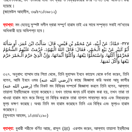
পরিবেশনকারী, মদ পানকারী এবং মদ ক্রয় ও বিক্রয়কারীর উপর লা’নত তথা অভিশাপ করা 
হয়েছে। 
(জামেউল আহাদীস, ৩৬/৪৭১/৩৯৮১২)
ব্যাখ্যা:
 মদ যেহেতু সুস্পষ্ট দলীল দ্বারা সম্পুর্ণ হারাম তাই এর সাথে সম্পৃক্ত সবাই লা’নতের 
অধিকারী হয়ে অভিশপ্ত হবে।
٣٢٧- حَمَّادٌ: عَنْ أَبِيْهِ، عَنْ مُحَمَّدِ بْنِ قَيْسٍ، قَالَ: سَأَلْتُ ابْنَ عُمَرَ، أَوِ سَأَلَهُ 
أَبُوْ كَثِيْرٍ عَنْ بَيْعِ الْـخَمْرِ، فَقَالَ: قَاتَلَ اللهُ الْيَهُوْدَ، حُرِّمَتْ عَلَيْهِمُ الشُّحُوْمُ 
فَحَرَّمُوْا أَكْلَهَا، وَاسْتَحَلُّوْا بَيْعَهَا، وَأَكَلُوْا أَثْمَانَهَا، وَإِنَّ الَّذِيْ حَرَّمَ الْـخَمْرَ حَرَّمَ 
بَيْعَهَا وَأَكْلَ ثَمَنِهَا.
৩২৭. অনুবাদ: হাম্মাদ তার পিতা থেকে, তিনি মুহাম্মদ ইবনে কায়েস থেকে বর্ণনা করেন, তিনি 
বলেন, আমি ইবনে ওমর (رضي الله عنه)’র কাছে জিজ্ঞাসা করি অথবা আবু কাসীর 
(رضي الله عنه) তাঁর নিকট মদ বিক্রির সম্পর্কে জিজ্ঞাসা করলে তিনি বলেন, আল্লাহ 
তায়ালা ইহুদীদেরকে হত্যা করেছেন। যখন তাদের জন্য চর্বি হারাম করা হয়, তখন তারা তা 
খাওয়া হারাম মনে করে কিন্তু তা বিক্রি করাকে তারা হালাল সাব্যস্ত করে এবং বিক্রয়লব্দ 
মূল্য ভক্ষণ করেছে। অথচ তিনি মদ হারাম করেছেন তিনি এর বিক্রি এবং মূল্যও হারাম 
করেছেন। 
(মুসনাদে আহমদ, ১/২৪৪/২১৯০)
ব্যাখ্যা:
 বুখারী শরীফে বর্ণিত আছে, রাসূল (ﷺ)  এরশাদ করেন, আল্লাহ তায়ালা ইহুদীদের 